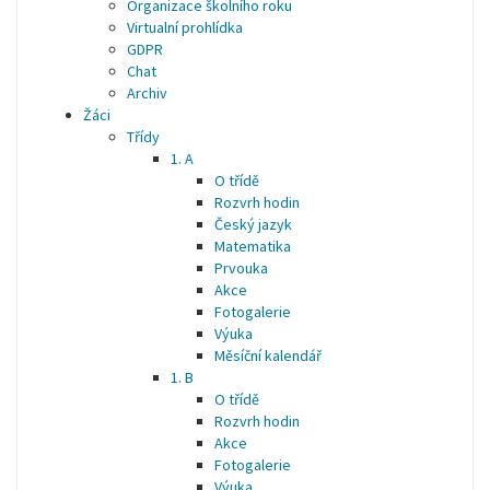
Organizace školního roku
Virtualní prohlídka
GDPR
Chat
Archiv
Žáci
Třídy
1. A
O třídě
Rozvrh hodin
Český jazyk
Matematika
Prvouka
Akce
Fotogalerie
Výuka
Měsíční kalendář
1. B
O třídě
Rozvrh hodin
Akce
Fotogalerie
Výuka