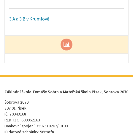
3.A a 3.B v Krumlově
Základní škola Tomáše Šobra a Mateřská škola Písek, Šobrova 2070
Šobrova 2070
397 01 Písek
IČ: 70943168
RED_IZO: 600062163
Bankovní spojení: 7592510267/ 0100
ID datové schránky: 56rmtfn