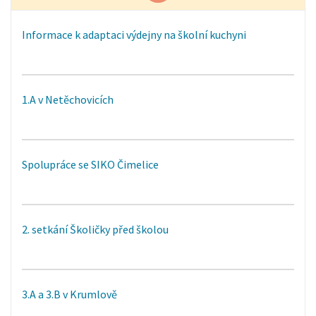
Informace k adaptaci výdejny na školní kuchyni
1.A v Netěchovicích
Spolupráce se SIKO Čimelice
2. setkání Školičky před školou
3.A a 3.B v Krumlově