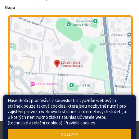
Mapa
Naše škola zpracovává v souvislosti s využitím webových
stránek pouze taková cookies, která jsou nezbytně nutná pro
zajištění provozu webových stránek a internetových služeb, a
u kterých není nutno získat souhlas uživatele webu
(technické a relační cookies).
Pravidla cookies
© 2015 - 2026 Základní škola Tomáše Šobra a
Web školy
ROZUMÍM
Mateřská škola Písek, Šobrova 2070 |
Mapa stránek