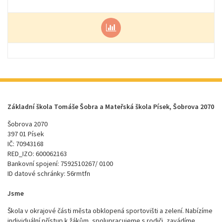
Základní škola Tomáše Šobra a Mateřská škola Písek, Šobrova 2070
Šobrova 2070
397 01 Písek
IČ: 70943168
RED_IZO: 600062163
Bankovní spojení: 7592510267/ 0100
ID datové schránky: 56rmtfn
Jsme
Škola v okrajové části města obklopená sportovišti a zelení. Nabízíme
individuální přístup k žákům, spolupracujeme s rodiči, zavádíme