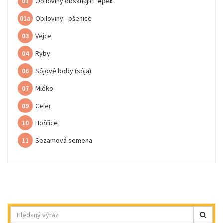
01
Obiloviny obsahující lepek
01a
Obiloviny - pšenice
03
Vejce
04
Ryby
06
Sójové boby (sója)
07
Mléko
09
Celer
10
Hořčice
11
Sezamová semena
Hledat