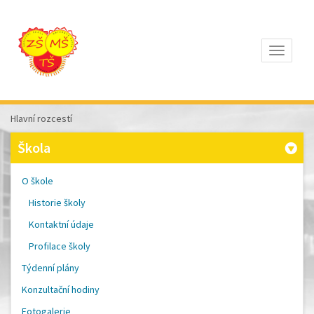
Otevřít
Z
ÁKLADNÍ
Š
KOLA
Hlavní rozcestí
T
OMÁŠE
Škola
Š
OBRA
A
O škole
M
ATEŘSKÁ
Historie školy
Š
KOLA
Kontaktní údaje
P
ÍSEK
Profilace školy
Týdenní plány
Konzultační hodiny
Fotogalerie