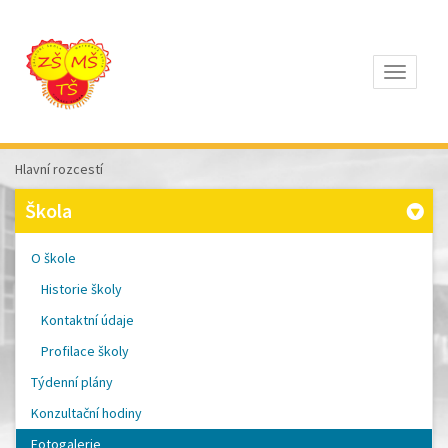
Otevřít
Z
ÁKLADNÍ
Š
KOLA
Hlavní rozcestí
T
OMÁŠE
Škola
Š
OBRA
A
O škole
M
ATEŘSKÁ
Historie školy
Š
KOLA
Kontaktní údaje
P
ÍSEK
Profilace školy
Týdenní plány
Konzultační hodiny
Fotogalerie