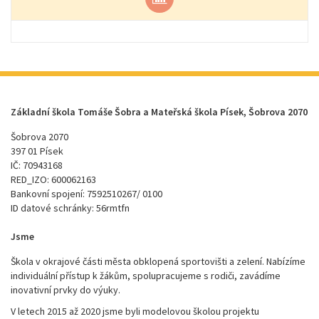
Základní škola Tomáše Šobra a Mateřská škola Písek, Šobrova 2070
Šobrova 2070
397 01 Písek
IČ: 70943168
RED_IZO: 600062163
Bankovní spojení: 7592510267/ 0100
ID datové schránky: 56rmtfn
Jsme
Škola v okrajové části města obklopená sportovišti a zelení. Nabízíme
individuální přístup k žákům, spolupracujeme s rodiči, zavádíme
inovativní prvky do výuky.
V letech 2015 až 2020 jsme byli modelovou školou projektu