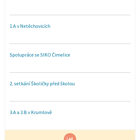
1.A v Netěchovicích
Spolupráce se SIKO Čimelice
2. setkání Školičky před školou
3.A a 3.B v Krumlově