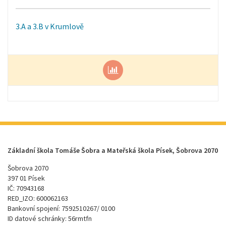
3.A a 3.B v Krumlově
Základní škola Tomáše Šobra a Mateřská škola Písek, Šobrova 2070
Šobrova 2070
397 01 Písek
IČ: 70943168
RED_IZO: 600062163
Bankovní spojení: 7592510267/ 0100
ID datové schránky: 56rmtfn