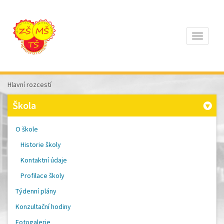
Otevřít
Z
ÁKLADNÍ
Š
KOLA
Hlavní rozcestí
T
OMÁŠE
Škola
Š
OBRA
A
O škole
M
ATEŘSKÁ
Historie školy
Š
KOLA
Kontaktní údaje
P
ÍSEK
Profilace školy
Týdenní plány
Konzultační hodiny
Fotogalerie