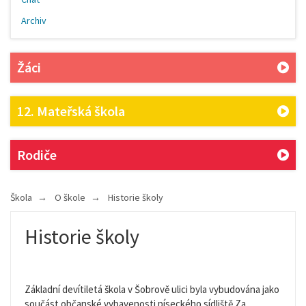
Archiv
Žáci
12. Mateřská škola
Rodiče
Škola
O škole
Historie školy
Historie školy
Základní devítiletá škola v Šobrově ulici byla vybudována jako
součást občanské vybavenosti píseckého sídliště Za