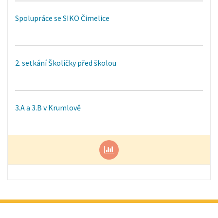
Spolupráce se SIKO Čimelice
2. setkání Školičky před školou
3.A a 3.B v Krumlově