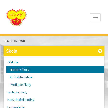
Otevřít
Z
ÁKLADNÍ
Š
KOLA
Hlavní rozcestí
T
OMÁŠE
Škola
Š
OBRA
A
O škole
M
ATEŘSKÁ
Historie školy
Š
KOLA
Kontaktní údaje
P
ÍSEK
Profilace školy
Týdenní plány
Konzultační hodiny
Fotogalerie