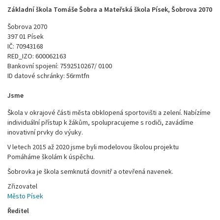
Základní škola Tomáše Šobra a Mateřská škola Písek, Šobrova 2070
Šobrova 2070
397 01 Písek
IČ: 70943168
RED_IZO: 600062163
Bankovní spojení: 7592510267/ 0100
ID datové schránky: 56rmtfn
Jsme
Škola v okrajové části města obklopená sportovišti a zelení. Nabízíme
individuální přístup k žákům, spolupracujeme s rodiči, zavádíme
inovativní prvky do výuky.
V letech 2015 až 2020 jsme byli modelovou školou projektu
Pomáháme školám k úspěchu.
Šobrovka je škola semknutá dovnitř a otevřená navenek.
Zřizovatel
Město Písek
Ředitel