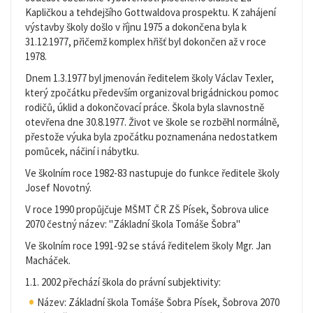
Kapličkou a tehdejšího Gottwaldova prospektu. K zahájení
výstavby školy došlo v říjnu 1975 a dokončena byla k
31.12.1977, přičemž komplex hřišť byl dokončen až v roce
1978.
Dnem 1.3.1977 byl jmenován ředitelem školy Václav Texler,
který zpočátku především organizoval brigádnickou pomoc
rodičů, úklid a dokončovací práce. Škola byla slavnostně
otevřena dne 30.8.1977. Život ve škole se rozběhl normálně,
přestože výuka byla zpočátku poznamenána nedostatkem
pomůcek, náčiní i nábytku.
Ve školním roce 1982-83 nastupuje do funkce ředitele školy
Josef Novotný.
V roce 1990 propůjčuje MŠMT ČR ZŠ Písek, Šobrova ulice
2070 čestný název: "Základní škola Tomáše Šobra"
Ve školním roce 1991-92 se stává ředitelem školy Mgr. Jan
Macháček.
1.1. 2002 přechází škola do právní subjektivity:
Název: Základní škola Tomáše Šobra Písek, Šobrova 2070