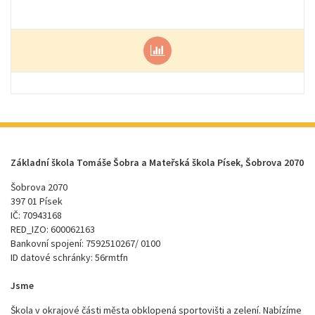
Základní škola Tomáše Šobra a Mateřská škola Písek, Šobrova 2070
Šobrova 2070
397 01 Písek
IČ: 70943168
RED_IZO: 600062163
Bankovní spojení: 7592510267/ 0100
ID datové schránky: 56rmtfn
Jsme
Škola v okrajové části města obklopená sportovišti a zelení. Nabízíme