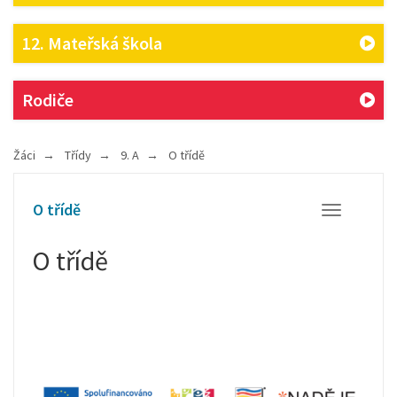
12. Mateřská škola
Rodiče
Žáci
Třídy
9. A
O třídě
O třídě
Otevřít/Zavř
O třídě