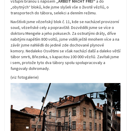
vstupní bránou s nápisem
„ARBEIT MACHT FREI“
a do
„obytných“ bloků, kde jsme slyšeli vše o životě vězňů, o
transportech do tábora, selekci a denním režimu.
Navštívili jsme vězeňský blok č. 11, kde se nacházel provizorní
soud, vězeňské cely a popraviště. Dozvěděli jsme se více o
doktoru Mengele a jeho pokusech. Za ostnatými dráty, dříve
nabitými napětím 800 voltů, jsme viděli ještě mnohem více a na
závěr jsme nahlédli do jediné zde dochované plynové
komory. Nedaleko Osvětimi se však nachází další a daleko větší
tábor smrti, Březinka, s kapacitou 100 000 vězňů. Zavítali jsme
i sem, protože tyto dva tábory spolu spolupracovaly a
fungovaly dohromady.
(viz fotogalerie)