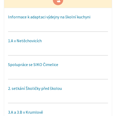
Informace k adaptaci výdejny na školní kuchyni
1.A v Netěchovicích
Spolupráce se SIKO Čimelice
2. setkání Školičky před školou
3.A a 3.B v Krumlově