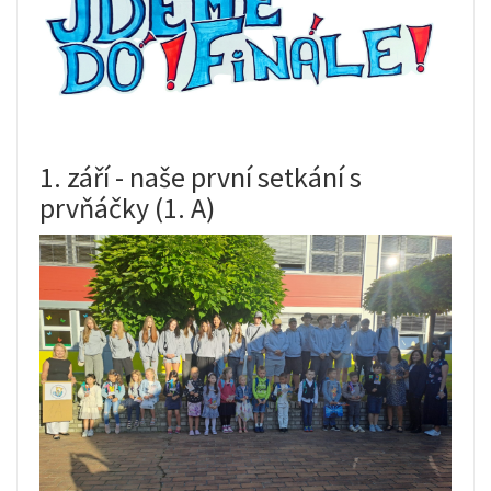
1. září - naše první setkání s
prvňáčky (1. A)