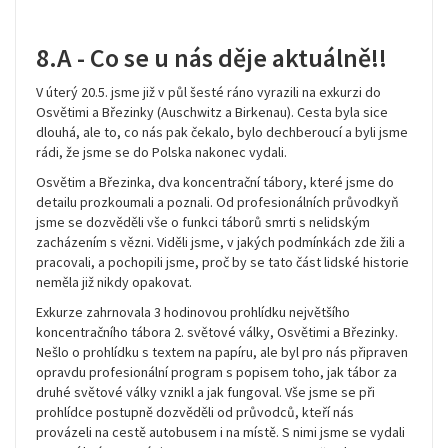
8.A - Co se u nás děje aktuálně!!
V úterý 20.5. jsme již v půl šesté ráno vyrazili na exkurzi do
Osvětimi a Březinky (Auschwitz a Birkenau). Cesta byla sice
dlouhá, ale to, co nás pak čekalo, bylo dechberoucí a byli jsme
rádi, že jsme se do Polska nakonec vydali.
Osvětim a Březinka, dva koncentrační tábory, které jsme do
detailu prozkoumali a poznali. Od profesionálních průvodkyň
jsme se dozvěděli vše o funkci táborů smrti s nelidským
zacházením s vězni. Viděli jsme, v jakých podmínkách zde žili a
pracovali, a pochopili jsme, proč by se tato část lidské historie
neměla již nikdy opakovat.
Exkurze zahrnovala 3 hodinovou prohlídku největšího
koncentračního tábora 2. světové války, Osvětimi a Březinky.
Nešlo o prohlídku s textem na papíru, ale byl pro nás připraven
opravdu profesionální program s popisem toho, jak tábor za
druhé světové války vznikl a jak fungoval. Vše jsme se při
prohlídce postupně dozvěděli od průvodců, kteří nás
provázeli na cestě autobusem i na místě. S nimi jsme se vydali