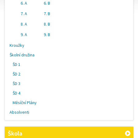
6. A
6. B
7. A
7. B
8. A
8. B
9. A
9. B
Kroužky
Školní družina
ŠD 1
ŠD 2
ŠD 3
ŠD 4
Měsíční Plány
Absolventi
Škola