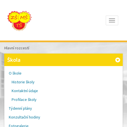
Otevřít
Z
ÁKLADNÍ
Š
KOLA
Hlavní rozcestí
T
OMÁŠE
Škola
Š
OBRA
A
O škole
M
ATEŘSKÁ
Historie školy
Š
KOLA
Kontaktní údaje
P
ÍSEK
Profilace školy
Týdenní plány
Konzultační hodiny
Fotogalerie