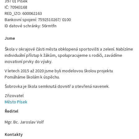
397 01 Písek
IČ: 70943168
RED_IZO: 600062163
Bankovní spojení: 7592510267/ 0100
ID datové schránky: 56rmtfn
Jsme
Škola v okrajové části města obklopená sportovišti a zelení. Nabízíme
individuální přístup k žákům, spolupracujeme s rodiči, zavádíme
inovativní prvky do výuky.
V letech 2015 až 2020 jsme byli modelovou školou projektu
Pomáháme školám k úspěchu.
Šobrovka je škola semknutá dovnitř a otevřená navenek.
Zřizovatel
Město Písek
Ředitel
Mgr. Bc. Jaroslav Volf
Kontakty