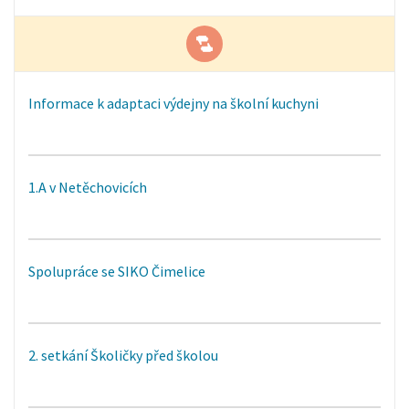
Informace k adaptaci výdejny na školní kuchyni
1.A v Netěchovicích
Spolupráce se SIKO Čimelice
2. setkání Školičky před školou