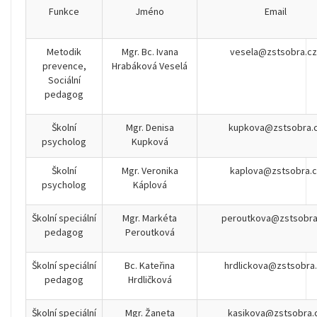
Funkce
Jméno
Email
Metodik
Mgr. Bc. Ivana
vesela@zstsobra.cz
prevence,
Hrabáková Veselá
Sociální
pedagog
Školní
Mgr. Denisa
kupkova@zstsobra.
psycholog
Kupková
Školní
Mgr. Veronika
kaplova@zstsobra.c
psycholog
Káplová
Školní speciální
Mgr. Markéta
peroutkova@zstsobra
pedagog
Peroutková
Školní speciální
Bc. Kateřina
hrdlickova@zstsobra
pedagog
Hrdličková
Školní speciální
Mgr. Žaneta
kasikova@zstsobra.