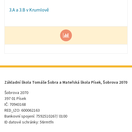
3.A a 3.B v Krumlově
Základní škola Tomáše Šobra a Mateřská škola Písek, Šobrova 2070
Šobrova 2070
397 01 Písek
IČ: 70943168
RED_IZO: 600062163
Bankovní spojení: 7592510267/ 0100
ID datové schránky: 56rmtfn