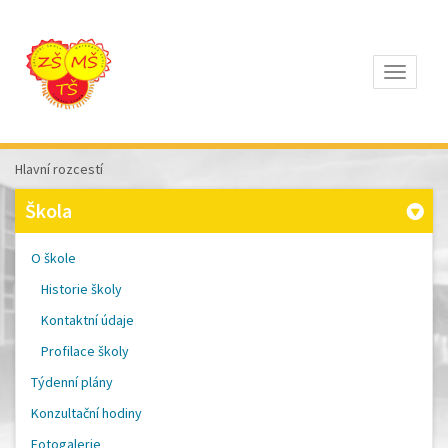
Otevřít
Z
ÁKLADNÍ
Š
KOLA
Hlavní rozcestí
T
OMÁŠE
Škola
Š
OBRA
A
O škole
M
ATEŘSKÁ
Historie školy
Š
KOLA
Kontaktní údaje
P
ÍSEK
Profilace školy
Týdenní plány
Konzultační hodiny
Fotogalerie