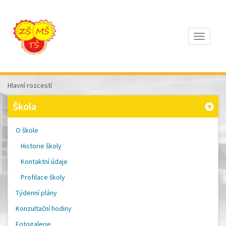
Otevřít
Z
ÁKLADNÍ
Š
KOLA
Hlavní rozcestí
T
OMÁŠE
Škola
Š
OBRA
A
O škole
M
ATEŘSKÁ
Historie školy
Š
KOLA
Kontaktní údaje
P
ÍSEK
Profilace školy
Týdenní plány
Konzultační hodiny
Fotogalerie