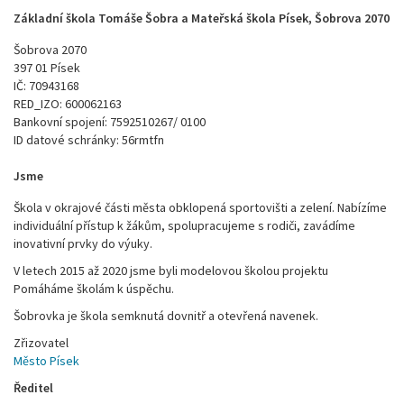
Základní škola Tomáše Šobra a Mateřská škola Písek, Šobrova 2070
Šobrova 2070
397 01 Písek
IČ: 70943168
RED_IZO: 600062163
Bankovní spojení: 7592510267/ 0100
ID datové schránky: 56rmtfn
Jsme
Škola v okrajové části města obklopená sportovišti a zelení. Nabízíme
individuální přístup k žákům, spolupracujeme s rodiči, zavádíme
inovativní prvky do výuky.
V letech 2015 až 2020 jsme byli modelovou školou projektu
Pomáháme školám k úspěchu.
Šobrovka je škola semknutá dovnitř a otevřená navenek.
Zřizovatel
Město Písek
Ředitel