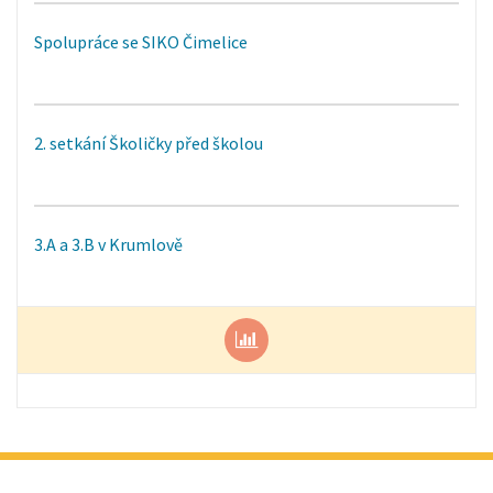
Spolupráce se SIKO Čimelice
2. setkání Školičky před školou
3.A a 3.B v Krumlově