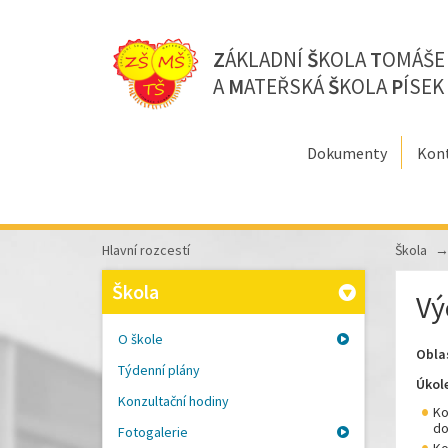
Z
ÁKLADNÍ
Š
KOLA
T
OMÁŠ
A
M
ATEŘSKÁ
Š
KOLA
P
ÍSEK
Dokumenty
Kon
Hlavní rozcestí
Škola
Škola
Vý
O škole
Obla
Týdenní plány
Úkol
Konzultační hodiny
Ko
do
Fotogalerie