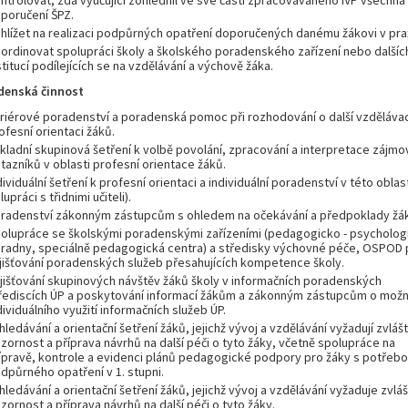
ntrolovat, zda vyučující zohlednil ve své části zpracovávaného IVP všechna
poručení ŠPZ.
hlížet na realizaci podpůrných opatření doporučených danému žákovi v prax
ordinovat spolupráci školy a školského poradenského zařízení nebo dalšíc
stitucí podílejících se na vzdělávání a výchově žáka.
denská činnost
riérové poradenství a poradenská pomoc při rozhodování o další vzdělávac
ofesní orientaci žáků.
kladní skupinová šetření k volbě povolání, zpracování a interpretace zájm
tazníků v oblasti profesní orientace žáků.
dividuální šetření k profesní orientaci a individuální poradenství v této oblast
lupráci s třidnimi učiteli).
radenství zákonným zástupcům s ohledem na očekávání a předpoklady žá
olupráce se školskými poradenskými zařízeními (pedagogicko - psycholog
radny, speciálně pedagogická centra) a středisky výchovné péče, OSPOD p
jišťování poradenských služeb přesahujících kompetence školy.
jišťování skupinových návštěv žáků školy v informačních poradenských
řediscích ÚP a poskytování informací žákům a zákonným zástupcům o možn
dividuálního využití informačních služeb ÚP.
hledávání a orientační šetření žáků, jejichž vývoj a vzdělávání vyžadují zvlášt
zornost a příprava návrhů na další péči o tyto žáky, včetně spolupráce na
ípravě, kontrole a evidenci plánů pedagogické podpory pro žáky s potřeb
dpůrného opatření v 1. stupni.
hledávání a orientační šetření žáků, jejichž vývoj a vzdělávání vyžaduje zvláš
zornost a příprava návrhů na další péči o tyto žáky.