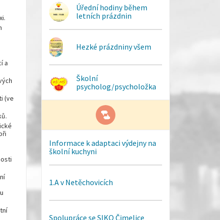
Úřední hodiny během
letních prázdnin
i.
h
Hezké prázdniny všem
í a
Školní
ových
psycholog/psycholožka
i (ve
ků.
ické
ři
Informace k adaptaci výdejny na
školní kuchyni
osti
ní
1.A v Netěchovicích
ou
tní
Spolupráce se SIKO Čimelice