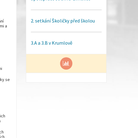
2. setkání Školičky před školou
ní
mi a
3.A a 3.B v Krumlově
mi
áky se
ich
h
ch
ích