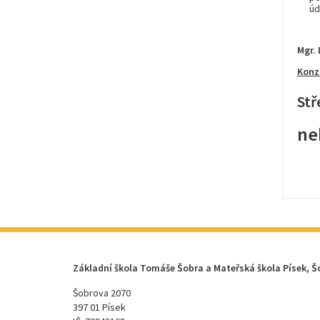
úd
Mgr.
Konz
Stř
ne
Základní škola Tomáše Šobra a Mateřská škola Písek, Š
Šobrova 2070
397 01 Písek