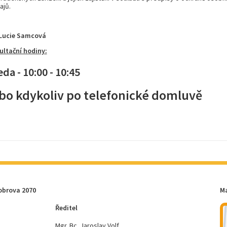
ajů.
 Lucie Samcová
ultační hodiny:
eda - 10:00 - 10:45
bo kdykoliv po telefonické domluvě
obrova 2070
M
Ředitel
Mgr. Bc. Jaroslav Volf