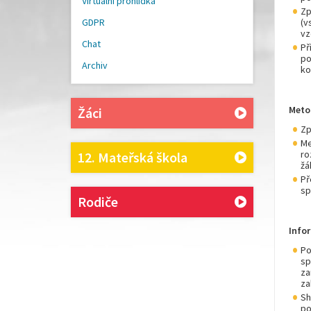
Virtualní prohlídka
Zp
GDPR
(v
vz
Chat
Př
po
Archiv
ko
Meto
Žáci
Zp
Me
ro
12. Mateřská škola
žá
Př
sp
Rodiče
Info
Po
sp
za
za
Sh
po