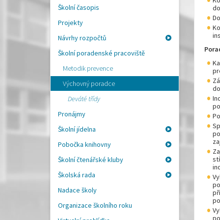
Ko
Školní časopis
do
Do
Projekty
Ko
in
Návrhy rozpočtů
Pora
Školní poradenské pracoviště
Ka
Metodik prevence
pr
Zá
Výchovný poradce
do
In
Deváté třídy
po
Pronájmy
Po
Sp
Školní jídelna
po
za
Pobočka knihovny
Za
st
Školní čtenářské kluby
in
Školská rada
Vy
po
Nadace školy
př
po
Organizace školního roku
Vy
po