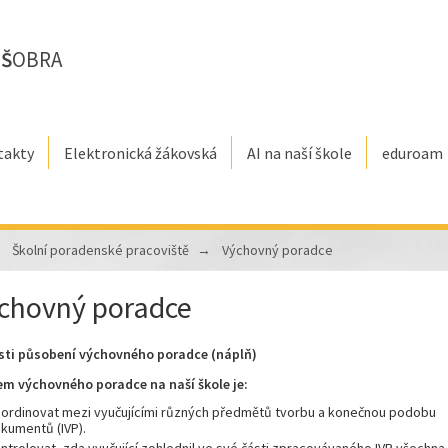
E
Š
OBRA
takty
Elektronická žákovská
AI na naší škole
eduroam
Školní poradenské pracoviště
Výchovný poradce
chovný poradce
sti působení výchovného poradce (náplň)
em výchovného poradce na naší škole je:
ordinovat mezi vyučujícími různých předmětů tvorbu a konečnou podobu
kumentů (IVP).