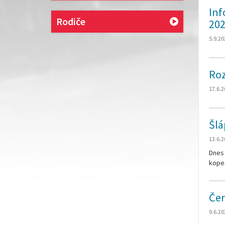
Inf
Rodiče
202
5.9.20
Roz
17.6.2
Šlá
13.6.2
Dnes 
kope
Čer
9.6.20