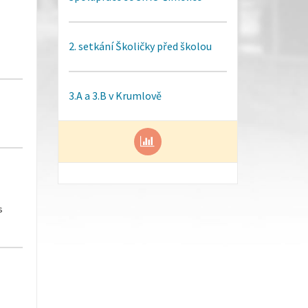
2. setkání Školičky před školou
3.A a 3.B v Krumlově
s