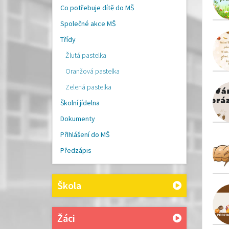
Co potřebuje dítě do MŠ
Společné akce MŠ
Třídy
Žlutá pastelka
Oranžová pastelka
Zelená pastelka
Školní jídelna
Dokumenty
PřIhlášení do MŠ
Předzápis
Škola
Žáci