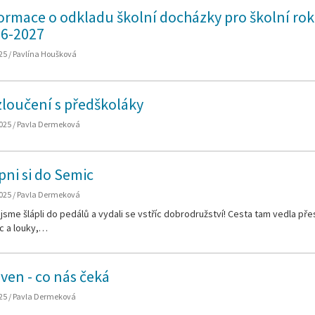
ormace o odkladu školní docházky pro školní rok
6-2027
25 / Pavlína Houšková
loučení s předškoláky
025 / Pavla Dermeková
pni si do Semic
025 / Pavla Dermeková
jsme šlápli do pedálů a vydali se vstříc dobrodružství! Cesta tam vedla pře
c a louky,…
ven - co nás čeká
25 / Pavla Dermeková