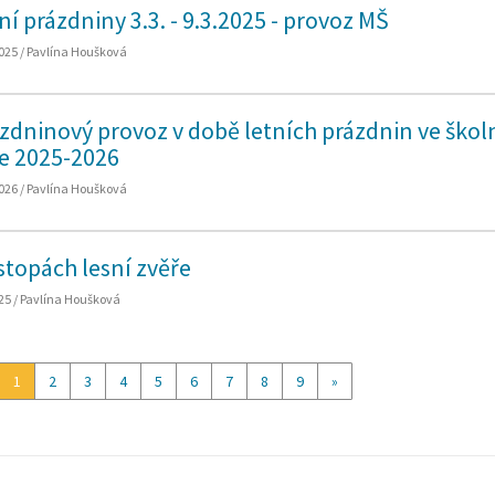
ní prázdniny 3.3. - 9.3.2025 - provoz MŠ
025 / Pavlína Houšková
zdninový provoz v době letních prázdnin ve ško
e 2025-2026
026 / Pavlína Houšková
stopách lesní zvěře
25 / Pavlína Houšková
1
2
3
4
5
6
7
8
9
»