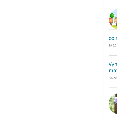
co 
29.5.2
Vyh
mat
4.5.20