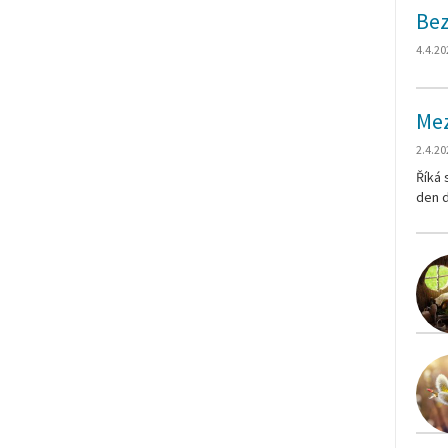
Bez
4.4.20
Mez
2.4.20
Říká 
den 