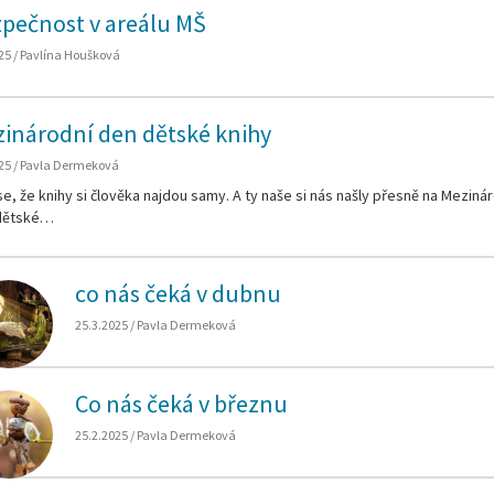
pečnost v areálu MŠ
25 / Pavlína Houšková
inárodní den dětské knihy
25 / Pavla Dermeková
se, že knihy si člověka najdou samy. A ty naše si nás našly přesně na Meziná
dětské…
co nás čeká v dubnu
25.3.2025 / Pavla Dermeková
Co nás čeká v březnu
25.2.2025 / Pavla Dermeková