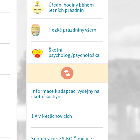
Úřední hodiny během
letních prázdnin
Hezké prázdniny všem
Školní
psycholog/psycholožka
Informace k adaptaci výdejny na
školní kuchyni
1.A v Netěchovicích
Spolupráce se SIKO Čimelice