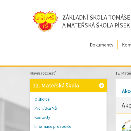
Z
ÁKLADNÍ
Š
KOLA
T
OMÁŠ
A
M
ATEŘSKÁ
Š
KOLA
P
ÍSEK
Dokumenty
Kon
Hlavní rozcestí
12. Mate
12. Mateřská škola
Akc
O školce
Akc
Prohlídka MŠ
Kontakty
Informace pro rodiče