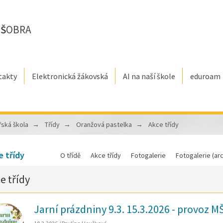
E
Š
OBRA
takty
Elektronická žákovská
AI na naší škole
eduroam
řská škola
Třídy
Oranžová pastelka
Akce třídy
e třídy
O třídě
Akce třídy
Fotogalerie
Fotogalerie (arc
e třídy
Jarní prázdniny 9.3. 15.3.2026 - provoz M