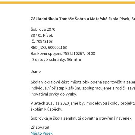
Základní škola Tomáše Šobra a Mateřská škola Písek, Š
Šobrova 2070
397 01 Písek
IČ: 70943168
RED_IZO: 600062163
Bankovní spojení: 7592510267/ 0100
ID datové schránky: 56rmtfn
Jsme
Škola v okrajové části města obklopená sportovišti a zele
individuální přístup k žákům, spolupracujeme s rodiči, za
inovativní prvky do výuky.
V letech 2015 až 2020 jsme byli modelovou školou proje
školám k úspěchu.
Šobrovka je škola semknutá dovnitř a otevřená navenek.
Zřizovatel
Město Písek