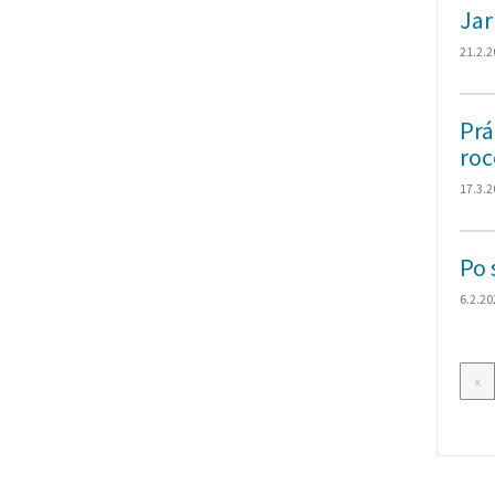
Jar
21.2.2
Prá
roc
17.3.2
Po 
6.2.20
«