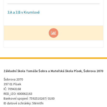
3.A a 3.B v Krumlově
Základní škola Tomáše Šobra a Mateřská škola Písek, Šobrova 2070
Šobrova 2070
397 01 Písek
IČ: 70943168
RED_IZO: 600062163
Bankovní spojení: 7592510267/ 0100
ID datové schránky: 56rmtfn