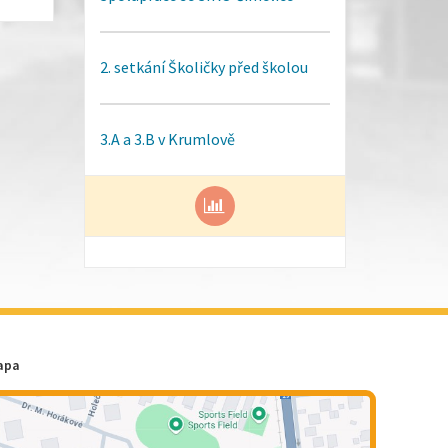
2. setkání Školičky před školou
3.A a 3.B v Krumlově
apa