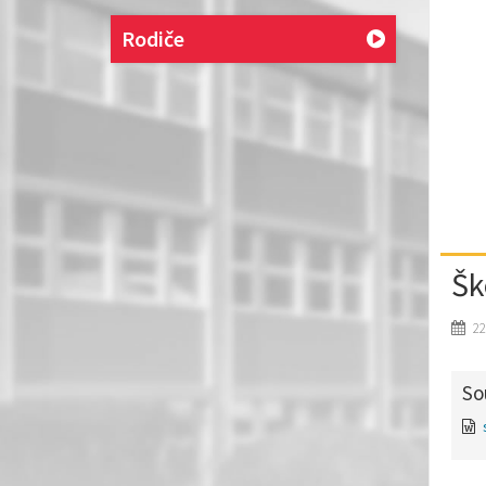
Rodiče
Šk
22
So