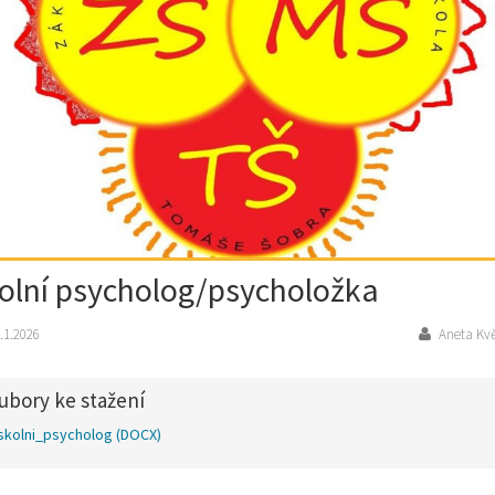
olní psycholog/psycholožka
.1.2026
Aneta Kv
ubory ke stažení
skolni_psycholog
(DOCX)