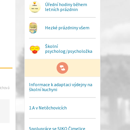
Úřední hodiny během
letních prázdnin
Hezké prázdniny všem
Školní
psycholog/psycholožka
Informace k adaptaci výdejny na
ěchová
školní kuchyni
1.A v Netěchovicích
Spolupráce se SIKO Čimelice