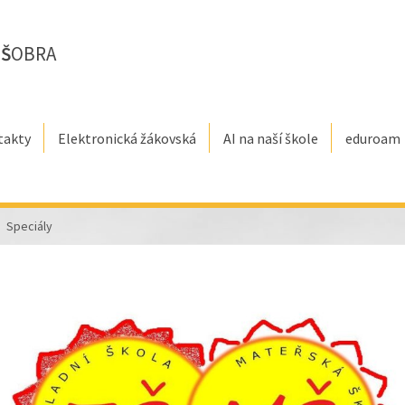
E
Š
OBRA
takty
Elektronická žákovská
AI na naší škole
eduroam
Speciály