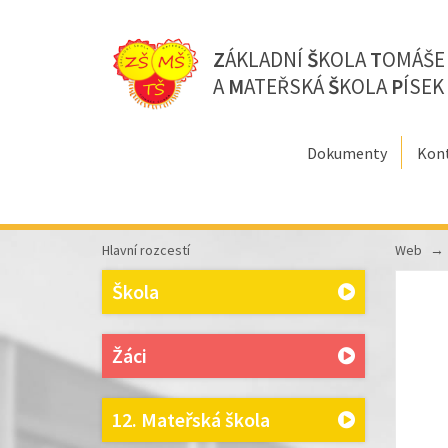
Z
ÁKLADNÍ
Š
KOLA
T
OMÁŠ
A
M
ATEŘSKÁ
Š
KOLA
P
ÍSEK
Dokumenty
Kon
Hlavní rozcestí
Web
Škola
Žáci
12. Mateřská škola