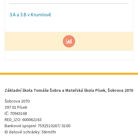
3.A a 3.B v Krumlově
Základní škola Tomáše Šobra a Mateřská škola Písek, Šobrova 2070
Šobrova 2070
397 01 Písek
IČ: 70943168
RED_IZO: 600062163
Bankovní spojení: 7592510267/ 0100
ID datové schránky: 56rmtfn