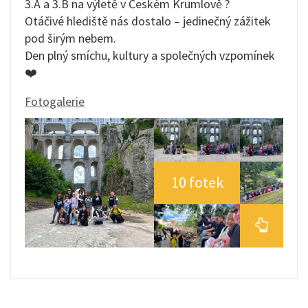
3.A a 3.B na výletě v Českém Krumlově ?
Otáčivé hlediště nás dostalo – jedinečný zážitek
pod širým nebem.
Den plný smíchu, kultury a společných vzpomínek
❤️
Fotogalerie
10 fotek