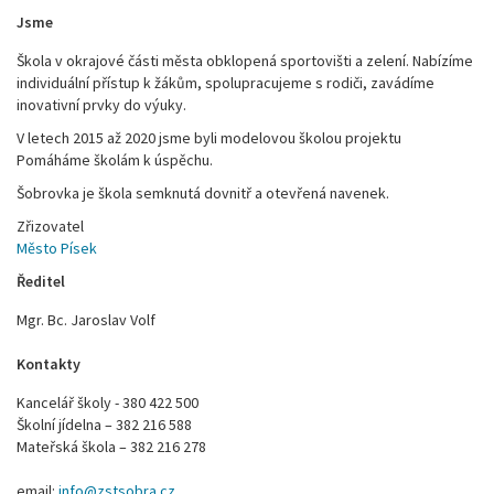
Jsme
Škola v okrajové části města obklopená sportovišti a zelení. Nabízíme
individuální přístup k žákům, spolupracujeme s rodiči, zavádíme
inovativní prvky do výuky.
V letech 2015 až 2020 jsme byli modelovou školou projektu
Pomáháme školám k úspěchu.
Šobrovka je škola semknutá dovnitř a otevřená navenek.
Zřizovatel
Město Písek
Ředitel
Mgr. Bc. Jaroslav Volf
Kontakty
Kancelář školy - 380 422 500
Školní jídelna – 382 216 588
Mateřská škola – 382 216 278
email:
info@zstsobra.cz