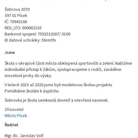
Šobrova 2070
397 01 Písek
IČ: 70943168
RED_IZO: 600062163
Bankovní spojení: 7592510267/ 0100
ID datové schránky: 56rmtfn
Jsme
Škola v okrajové části města obklopená sportovišti a zelení. Nabízíme
individuální přístup k žákům, spolupracujeme s rodiči, zavádíme
inovativní prvky do výuky.
V letech 2015 až 2020 jsme byli modelovou školou projektu
Pomáháme školám k úspěchu.
Šobrovka je škola semknutá dovnitř a otevřená navenek.
Zřizovatel
Město Písek
Ředitel
Mgr. Bc. Jaroslav Volf