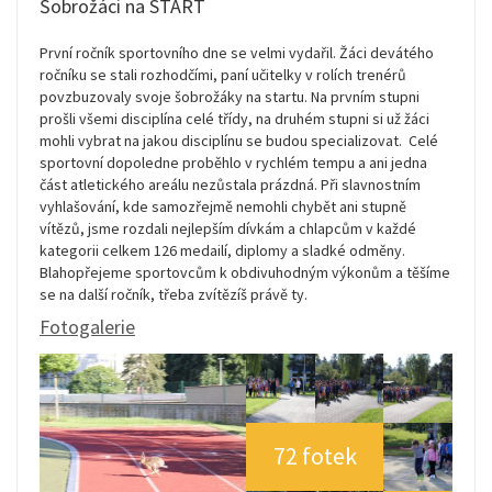
Šobrožáci na START
První ročník sportovního dne se velmi vydařil. Žáci devátého
ročníku se stali rozhodčími, paní učitelky v rolích trenérů
povzbuzovaly svoje šobrožáky na startu. Na prvním stupni
prošli všemi disciplína celé třídy, na druhém stupni si už žáci
mohli vybrat na jakou disciplínu se budou specializovat. Celé
sportovní dopoledne proběhlo v rychlém tempu a ani jedna
část atletického areálu nezůstala prázdná. Při slavnostním
vyhlašování, kde samozřejmě nemohli chybět ani stupně
vítězů, jsme rozdali nejlepším dívkám a chlapcům v každé
kategorii celkem 126 medailí, diplomy a sladké odměny.
Blahopřejeme sportovcům k obdivuhodným výkonům a těšíme
se na další ročník, třeba zvítězíš právě ty.
Fotogalerie
72 fotek