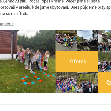
a Čeňkovu pilu. Počasí opět krásné. Večer jsme si ještě
ortovali v areálu, kde jsme ubytovaní. Dnes půjdeme brzy sp
me se na zítřek.
galerie
10 fotek