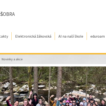
E
Š
OBRA
takty
Elektronická žákovská
AI na naší škole
eduroam
Novinky a akce