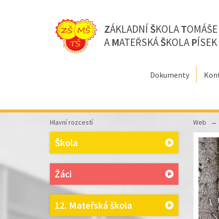
Z
ÁKLADNÍ
Š
KOLA
T
OMÁŠ
A
M
ATEŘSKÁ
Š
KOLA
P
ÍSEK
Dokumenty
Kon
Hlavní rozcestí
Web
Škola
Žáci
12. Mateřská škola