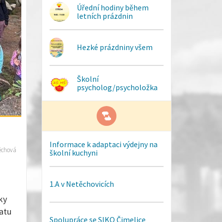
Úřední hodiny během
letních prázdnin
Hezké prázdniny všem
Školní
psycholog/psycholožka
Informace k adaptaci výdejny na
ěchová
školní kuchyni
1.A v Netěchovicích
ky
hatu
Spolupráce se SIKO Čimelice