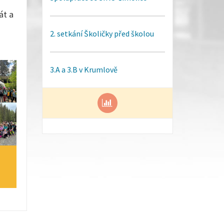
át a
2. setkání Školičky před školou
3.A a 3.B v Krumlově