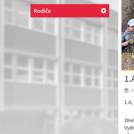
Rodiče
1.
20
1.A,
Dneš
Vydr