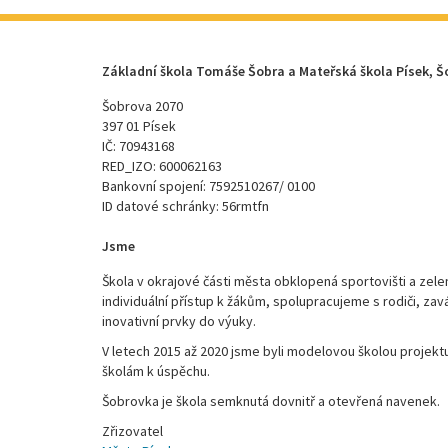
Základní škola Tomáše Šobra a Mateřská škola Písek, Š
Šobrova 2070
397 01 Písek
IČ: 70943168
RED_IZO: 600062163
Bankovní spojení: 7592510267/ 0100
ID datové schránky: 56rmtfn
Jsme
Škola v okrajové části města obklopená sportovišti a zele
individuální přístup k žákům, spolupracujeme s rodiči, za
inovativní prvky do výuky.
V letech 2015 až 2020 jsme byli modelovou školou proje
školám k úspěchu.
Šobrovka je škola semknutá dovnitř a otevřená navenek.
Zřizovatel