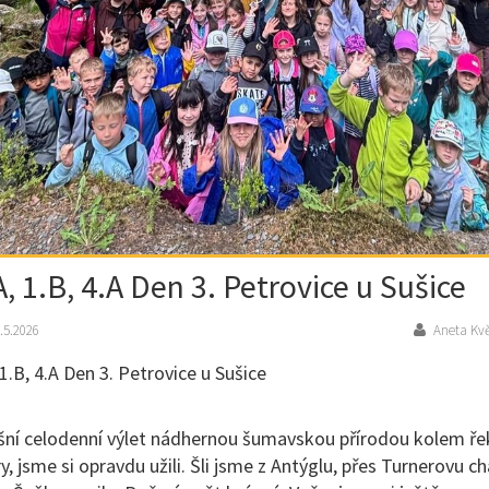
A, 1.B, 4.A Den 3. Petrovice u Sušice
.5.2026
Aneta Kv
 1.B, 4.A Den 3. Petrovice u Sušice
ní celodenní výlet nádhernou šumavskou přírodou kolem ře
y, jsme si opravdu užili. Šli jsme z Antýglu, přes Turnerovu c