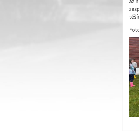
až n
zasp
těší
Foto