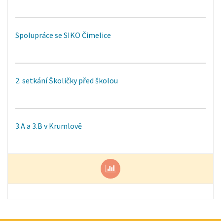
Spolupráce se SIKO Čimelice
2. setkání Školičky před školou
3.A a 3.B v Krumlově