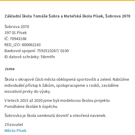
Základní škola Tomáše Šobra a Mateřská škola Písek, Šobrova 2070
Šobrova 2070
397 01 Písek
IČ: 70943168
RED_IZO: 600062163
Bankovní spojení: 7592510267/ 0100
ID datové schránky: 56rmtfn
Jsme
Škola v okrajové části města obklopená sportovišti a zelení. Nabízíme
individuální přístup k žákům, spolupracujeme s rodiči, zavádíme
inovativní prvky do výuky.
V letech 2015 až 2020 jsme byli modelovou školou projektu
Pomáháme školám k úspěchu.
Šobrovka je škola semknutá dovnitř a otevřená navenek.
Zřizovatel
Město Písek