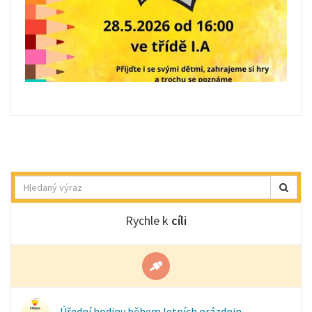
Hledat
Rychle k
cíli
Úřední hodiny během letních prázdnin