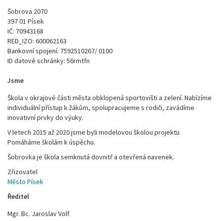
Šobrova 2070
397 01 Písek
IČ: 70943168
RED_IZO: 600062163
Bankovní spojení: 7592510267/ 0100
ID datové schránky: 56rmtfn
Jsme
Škola v okrajové části města obklopená sportovišti a zelení. Nabízíme
individuální přístup k žákům, spolupracujeme s rodiči, zavádíme
inovativní prvky do výuky.
V letech 2015 až 2020 jsme byli modelovou školou projektu
Pomáháme školám k úspěchu.
Šobrovka je škola semknutá dovnitř a otevřená navenek.
Zřizovatel
Město Písek
Ředitel
Mgr. Bc. Jaroslav Volf