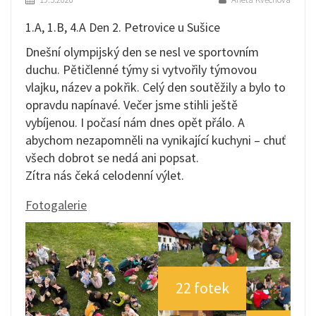
1.A, 1.B, 4.A Den 2. Petrovice u Sušice
Dnešní olympijský den se nesl ve sportovním
duchu. Pětičlenné týmy si vytvořily týmovou
vlajku, název a pokřik. Celý den soutěžily a bylo to
opravdu napínavé. Večer jsme stihli ještě
vybíjenou. I počasí nám dnes opět přálo. A
abychom nezapomněli na vynikající kuchyni – chuť
všech dobrot se nedá ani popsat.
Zítra nás čeká celodenní výlet.
Fotogalerie
22 fotek