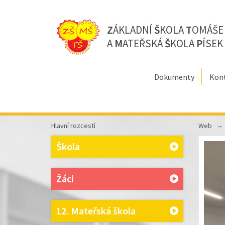
Z
ÁKLADNÍ
Š
KOLA
T
OMÁŠ
A
M
ATEŘSKÁ
Š
KOLA
P
ÍSEK
Dokumenty
Kon
Hlavní rozcestí
Web
Škola
Žáci
12. Mateřská škola