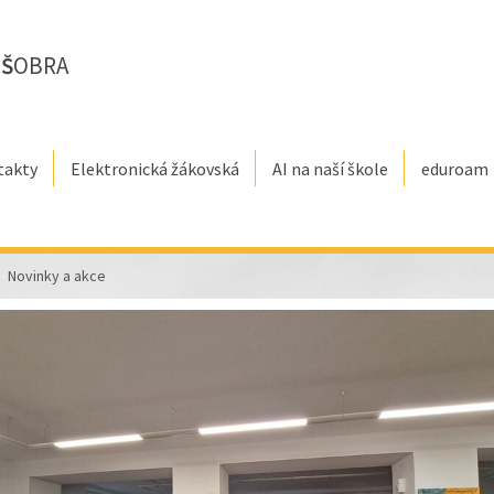
E
Š
OBRA
takty
Elektronická žákovská
AI na naší škole
eduroam
Novinky a akce