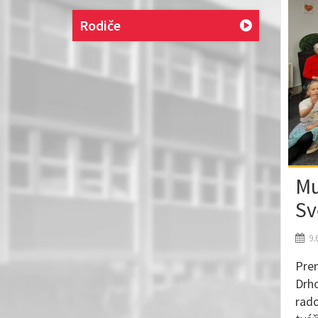
Rodiče
Mu
Sv
9.
Prem
Drho
rado