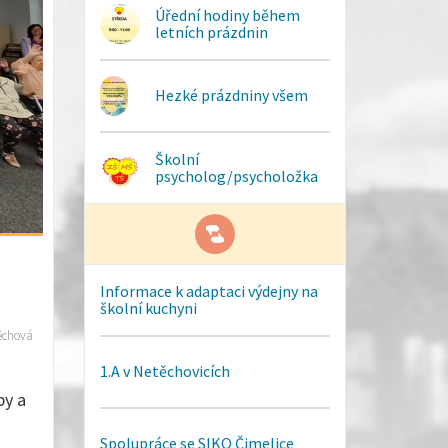
Úřední hodiny během
letních prázdnin
Hezké prázdniny všem
Školní
psycholog/psycholožka
Informace k adaptaci výdejny na
školní kuchyni
ěchová
1.A v Netěchovicích
by a
Spolupráce se SIKO Čimelice