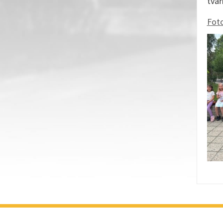
tvář
Foto