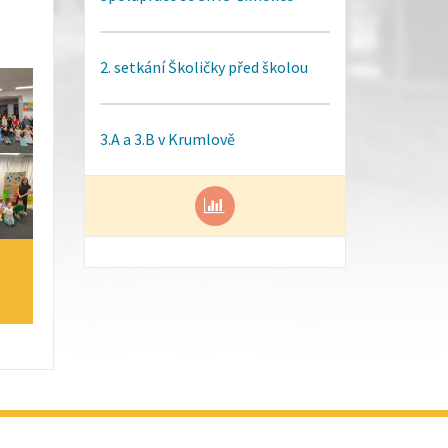
2. setkání Školičky před školou
3.A a 3.B v Krumlově