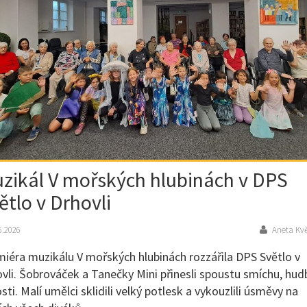
zikál V mořských hlubinách v DPS
ětlo v Drhovli
6.2026
Aneta Kv
iéra muzikálu V mořských hlubinách rozzářila DPS Světlo v
vli. Šobrováček a Tanečky Mini přinesli spoustu smíchu, hud
sti. Malí umělci sklidili velký potlesk a vykouzlili úsměvy na