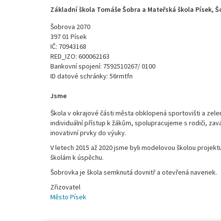
Základní škola Tomáše Šobra a Mateřská škola Písek, Š
Šobrova 2070
397 01 Písek
IČ: 70943168
RED_IZO: 600062163
Bankovní spojení: 7592510267/ 0100
ID datové schránky: 56rmtfn
Jsme
Škola v okrajové části města obklopená sportovišti a zele
individuální přístup k žákům, spolupracujeme s rodiči, za
inovativní prvky do výuky.
V letech 2015 až 2020 jsme byli modelovou školou proje
školám k úspěchu.
Šobrovka je škola semknutá dovnitř a otevřená navenek.
Zřizovatel
Město Písek