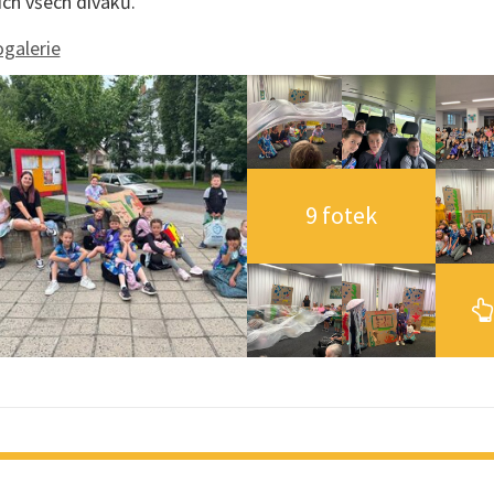
ích všech diváků.
galerie
9 fotek