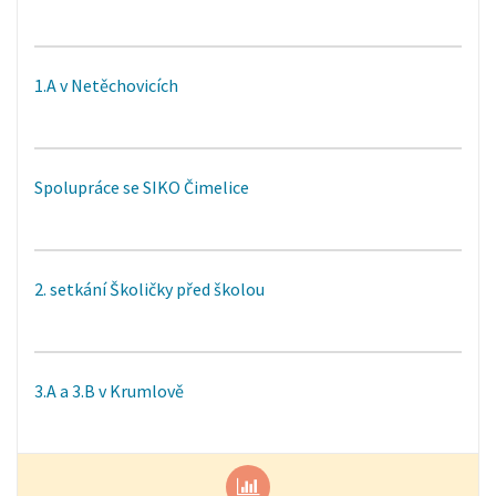
1.A v Netěchovicích
Spolupráce se SIKO Čimelice
2. setkání Školičky před školou
3.A a 3.B v Krumlově