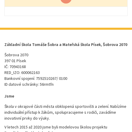
Základní škola Tomáše Šobra a Mateřská škola Písek, Šobrova 2070
Šobrova 2070
397 01 Písek
IČ: 70943168
RED_IZO: 600062163
Bankovní spojení: 7592510267/ 0100
ID datové schránky: 56rmtfn
Jsme
Škola v okrajové části města obklopená sportovišti a zelení. Nabízíme
individuální přístup k žákům, spolupracujeme s rodiči, zavádíme
inovativní prvky do výuky.
V letech 2015 až 2020 jsme byli modelovou školou projektu