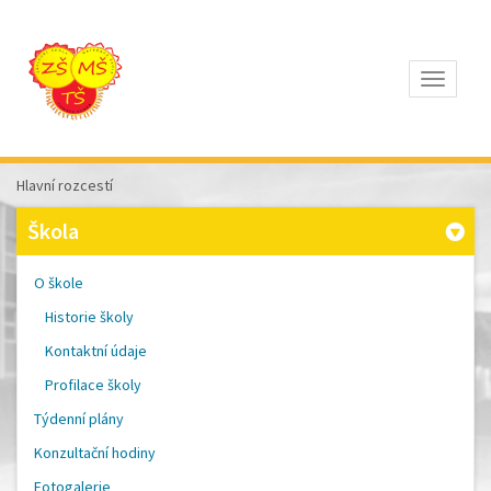
Otevřít
Z
ÁKLADNÍ
Š
KOLA
Hlavní rozcestí
T
OMÁŠE
Škola
Š
OBRA
A
O škole
M
ATEŘSKÁ
Historie školy
Š
KOLA
Kontaktní údaje
P
ÍSEK
Profilace školy
Týdenní plány
Konzultační hodiny
Fotogalerie