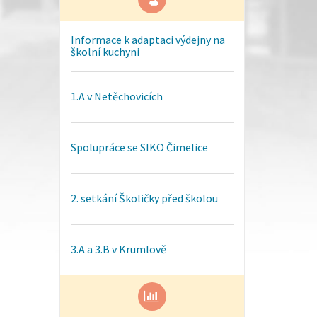
Informace k adaptaci výdejny na
školní kuchyni
1.A v Netěchovicích
Spolupráce se SIKO Čimelice
2. setkání Školičky před školou
3.A a 3.B v Krumlově