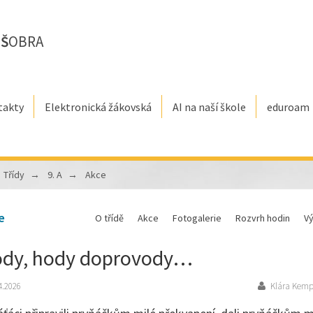
E
Š
OBRA
takty
Elektronická žákovská
AI na naší škole
eduroam
Třídy
9. A
Akce
e
O třídě
Akce
Fotogalerie
Rozvrh hodin
V
dy, hody doprovody…
4.2026
Klára Kemp