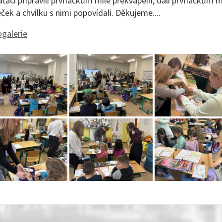
ťáci připravili prvňáčkům milé překvapení, dali prvňáčkům m
ček a chvilku s nimi popovídali. Děkujeme
....
galerie