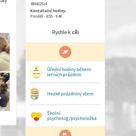
alý
380422514
Konzultační hodiny:
Pondělí - 8:55 - 9:40
Rychle k
cíli
Úřední hodiny během
letních prázdnin
Hezké prázdniny všem
Školní
psycholog/psycholožka