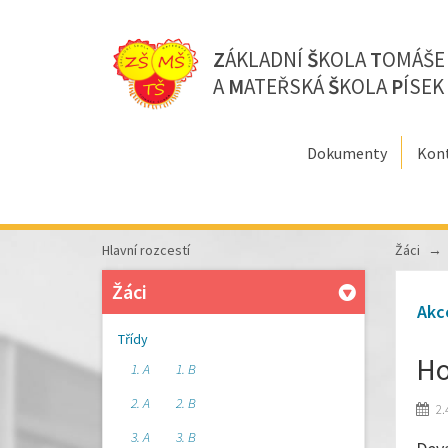
Z
ÁKLADNÍ
Š
KOLA
T
OMÁŠ
A
M
ATEŘSKÁ
Š
KOLA
P
ÍSEK
Dokumenty
Kon
Hlavní rozcestí
Žáci
Žáci
Akc
Třídy
Ho
1. A
1. B
2. A
2. B
2.
3. A
3. B