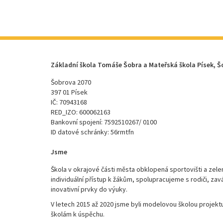
Základní škola Tomáše Šobra a Mateřská škola Písek, Š
Šobrova 2070
397 01 Písek
IČ: 70943168
RED_IZO: 600062163
Bankovní spojení: 7592510267/ 0100
ID datové schránky: 56rmtfn
Jsme
Škola v okrajové části města obklopená sportovišti a zele
individuální přístup k žákům, spolupracujeme s rodiči, za
inovativní prvky do výuky.
V letech 2015 až 2020 jsme byli modelovou školou proje
školám k úspěchu.