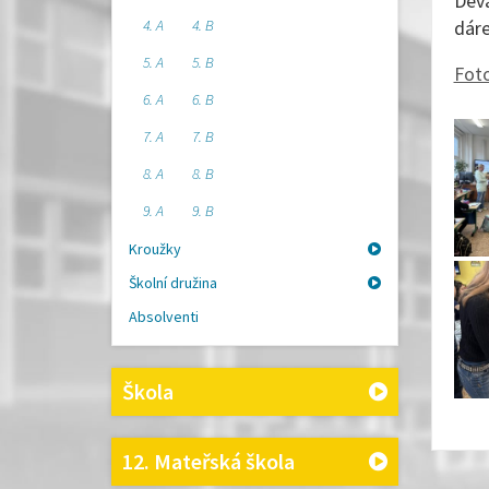
Devá
4. A
4. B
dáre
5. A
5. B
Foto
6. A
6. B
7. A
7. B
8. A
8. B
9. A
9. B
Kroužky
Školní družina
Absolventi
Škola
12. Mateřská škola