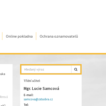
Online pokladna
Ochrana oznamovatelů
Hledat
ýuka
Třídní učitel:
Mgr. Lucie Samcová
E-mail:
ferová
samcova@zstsobra.cz
Tel: