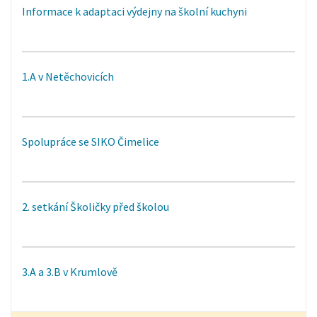
Informace k adaptaci výdejny na školní kuchyni
1.A v Netěchovicích
Spolupráce se SIKO Čimelice
2. setkání Školičky před školou
3.A a 3.B v Krumlově