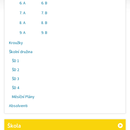
6. A
6. B
7. A
7. B
8. A
8. B
9. A
9. B
Kroužky
Školní družina
ŠD 1
ŠD 2
ŠD 3
ŠD 4
Měsíční Plány
Absolventi
Škola