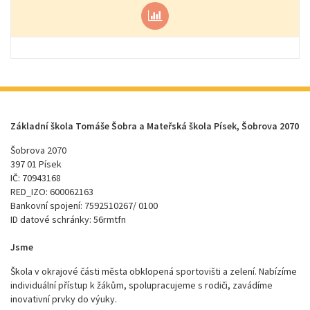
Základní škola Tomáše Šobra a Mateřská škola Písek, Šobrova 2070
Šobrova 2070
397 01 Písek
IČ: 70943168
RED_IZO: 600062163
Bankovní spojení: 7592510267/ 0100
ID datové schránky: 56rmtfn
Jsme
Škola v okrajové části města obklopená sportovišti a zelení. Nabízíme
individuální přístup k žákům, spolupracujeme s rodiči, zavádíme
inovativní prvky do výuky.