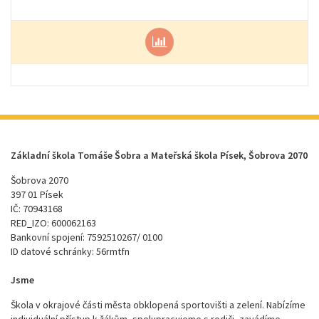
Základní škola Tomáše Šobra a Mateřská škola Písek, Šobrova 2070
Šobrova 2070
397 01 Písek
IČ: 70943168
RED_IZO: 600062163
Bankovní spojení: 7592510267/ 0100
ID datové schránky: 56rmtfn
Jsme
Škola v okrajové části města obklopená sportovišti a zelení. Nabízíme