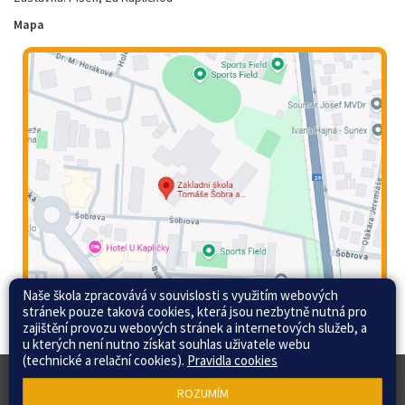
Mapa
Naše škola zpracovává v souvislosti s využitím webových
stránek pouze taková cookies, která jsou nezbytně nutná pro
zajištění provozu webových stránek a internetových služeb, a
u kterých není nutno získat souhlas uživatele webu
(technické a relační cookies).
Pravidla cookies
© 2015 - 2026 Základní škola Tomáše Šobra a
Web školy
ROZUMÍM
Mateřská škola Písek, Šobrova 2070 |
Mapa stránek