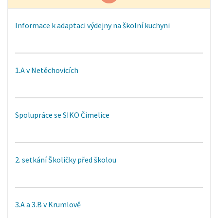
Informace k adaptaci výdejny na školní kuchyni
1.A v Netěchovicích
Spolupráce se SIKO Čimelice
2. setkání Školičky před školou
3.A a 3.B v Krumlově