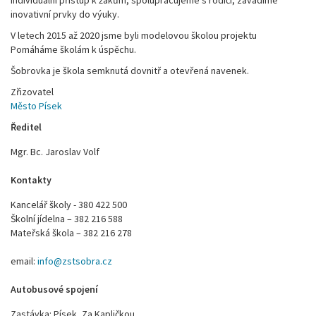
individuální přístup k žákům, spolupracujeme s rodiči, zavádíme
inovativní prvky do výuky.
V letech 2015 až 2020 jsme byli modelovou školou projektu
Pomáháme školám k úspěchu.
Šobrovka je škola semknutá dovnitř a otevřená navenek.
Zřizovatel
Město Písek
Ředitel
Mgr. Bc. Jaroslav Volf
Kontakty
Kancelář školy - 380 422 500
Školní jídelna – 382 216 588
Mateřská škola – 382 216 278
email:
info@zstsobra.cz
Autobusové spojení
Zastávka: Písek, Za Kapličkou