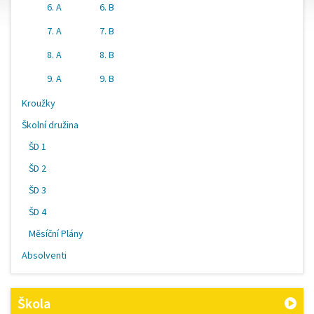
6. A
6. B
7. A
7. B
8. A
8. B
9. A
9. B
Kroužky
Školní družina
ŠD 1
ŠD 2
ŠD 3
ŠD 4
Měsíční Plány
Absolventi
Škola