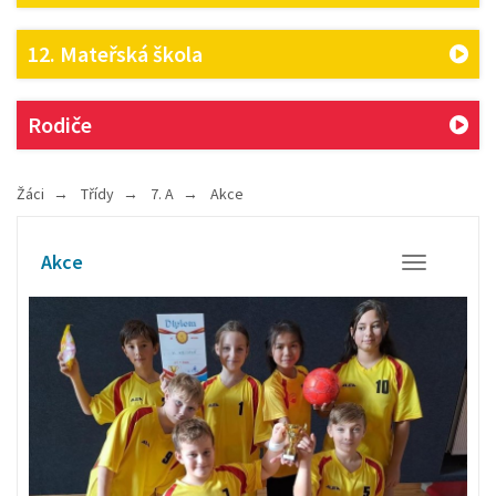
12. Mateřská škola
Rodiče
Žáci
Třídy
7. A
Akce
Akce
Otevřít/Zavř