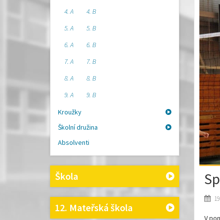
4. A
4. B
5. A
5. B
6. A
6. B
7. A
7. B
8. A
8. B
9. A
9. B
Kroužky
Školní družina
Absolventi
Sp
Škola
19
12. Mateřská škola
V pon