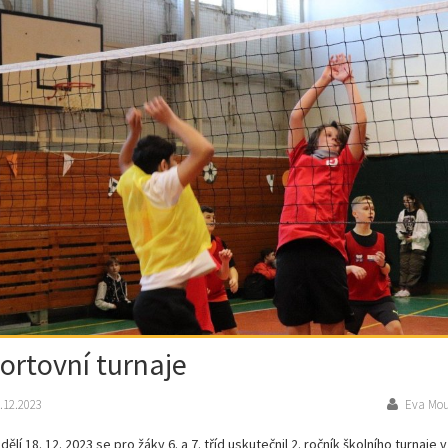
ortovní turnaje
.12.2023
Eva Mou
dělí 18. 12. 2023 se pro žáky 6. a 7. tříd uskutečnil 2. ročník školního turnaje v