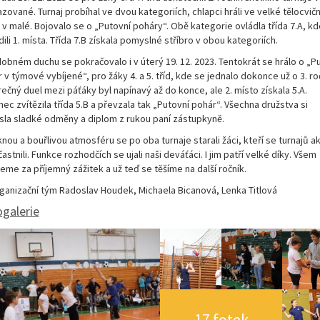
zované. Turnaj probíhal ve dvou kategoriích, chlapci hráli ve velké tělocvičn
 v malé. Bojovalo se o „Putovní poháry“. Obě kategorie ovládla třída 7.A, kd
ili 1. místa. Třída 7.B získala pomyslné stříbro v obou kategoriích.
obném duchu se pokračovalo i v úterý 19. 12. 2023. Tentokrát se hrálo o „P
 v týmové vybíjené“, pro žáky 4. a 5. tříd, kde se jednalo dokonce už o 3. ro
ečný duel mezi páťáky byl napínavý až do konce, ale 2. místo získala 5.A.
ec zvítězila třída 5.B a převzala tak „Putovní pohár“. Všechna družstva si
la sladké odměny a diplom z rukou paní zástupkyně.
nou a bouřlivou atmosféru se po oba turnaje starali žáci, kteří se turnajů a
astnili. Funkce rozhodčích se ujali naši deváťáci. I jim patří velké díky. Všem
eme za příjemný zážitek a už teď se těšíme na další ročník.
ganizační tým Radoslav Houdek, Michaela Bicanová, Lenka Titlová
galerie
17 fotek