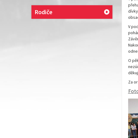
přeha
Rodiče
dívky
obsad
V pod
pohár
Závěr
Nakon
odnes
O pěk
nezúč
děkuj
Za or
Foto