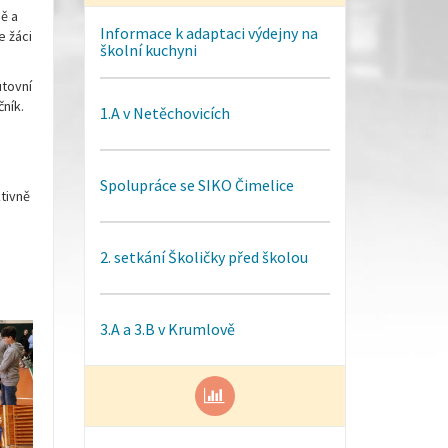
ě a
Informace k adaptaci výdejny na
e žáci
školní kuchyni
utovní
čník.
1.A v Netěchovicích
Spolupráce se SIKO Čimelice
ktivně
2. setkání Školičky před školou
3.A a 3.B v Krumlově