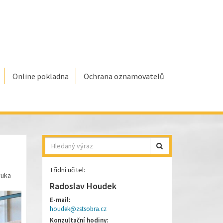
Online pokladna
Ochrana oznamovatelů
Hledat
Třídní učitel:
ýuka
Radoslav Houdek
E-mail:
houdek@zstsobra.cz
Konzultační hodiny: