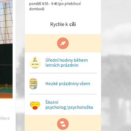
pondělí 8:55 - 9:40 (po předchozí
domluvě)
Rychle k
cíli
Úřední hodiny během
letních prázdnin
Hezké prázdniny všem
Školní
psycholog/psycholožka
líková