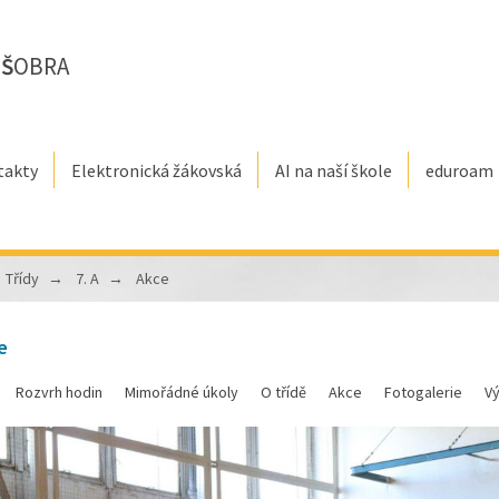
E
Š
OBRA
takty
Elektronická žákovská
AI na naší škole
eduroam
Třídy
7. A
Akce
e
Rozvrh hodin
Mimořádné úkoly
O třídě
Akce
Fotogalerie
V