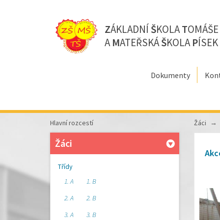
Z
ÁKLADNÍ
Š
KOLA
T
OMÁŠ
A
M
ATEŘSKÁ
Š
KOLA
P
ÍSEK
Dokumenty
Kon
Hlavní rozcestí
Žáci
Žáci
Akc
Třídy
1. A
1. B
2. A
2. B
3. A
3. B