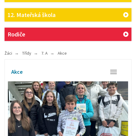
12. Mateřská škola
Rodiče
Žáci
Třídy
7. A
Akce
Akce
Otevřít/Zavř