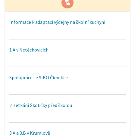
Informace k adaptaci výdejny na školní kuchyni
1.A v Netěchovicích
Spolupráce se SIKO Čimelice
2. setkání Školičky před školou
3.A a 3.B v Krumlově