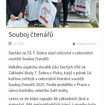
Souboj čtenářů
23.5.2025
Aneta Kvěchová
Šesťáci ze ZŠ T. Šobra slaví vítězství v celostátní
soutěži Souboj čtenářů
Velkého úspěchu dosáhli žáci šestých tříd ze
Základní školy T. Šobra v Písku, když v pátek 16.
května zvítězili v celostátní literární soutěži
Souboj čtenářů 2025. Finále proběhlo v Praze v
rámci knižního veletrhu Svět knihy.
Letos se do klání zapojilo 86 základních škol a
gymnázií. Pět nejúspěšnějších týmů z prvního kola