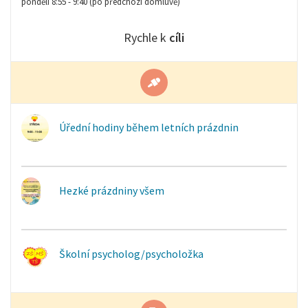
pondělí 8:55 - 9:40 (po předchozí domluvě)
Rychle k
cíli
Úřední hodiny během letních prázdnin
Hezké prázdniny všem
Školní psycholog/psycholožka