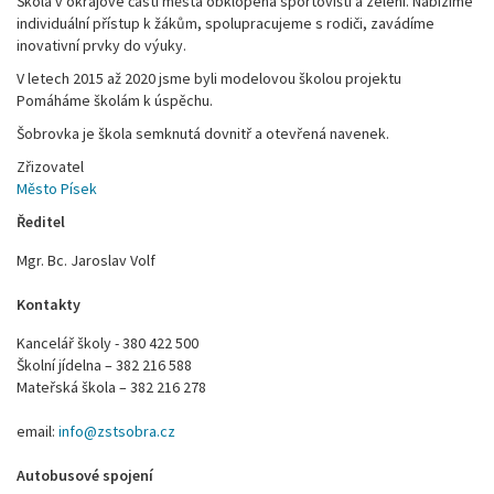
Škola v okrajové části města obklopená sportovišti a zelení. Nabízíme
individuální přístup k žákům, spolupracujeme s rodiči, zavádíme
inovativní prvky do výuky.
V letech 2015 až 2020 jsme byli modelovou školou projektu
Pomáháme školám k úspěchu.
Šobrovka je škola semknutá dovnitř a otevřená navenek.
Zřizovatel
Město Písek
Ředitel
Mgr. Bc. Jaroslav Volf
Kontakty
Kancelář školy - 380 422 500
Školní jídelna – 382 216 588
Mateřská škola – 382 216 278
email:
info@zstsobra.cz
Autobusové spojení