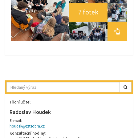
7 fotek
Hledat
Třídní učitel:
Radoslav Houdek
E-mail:
houdek@zstsobra.cz
Konzultační hodiny: