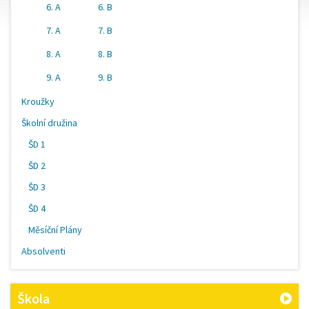
6. A
6. B
7. A
7. B
8. A
8. B
9. A
9. B
Kroužky
Školní družina
ŠD 1
ŠD 2
ŠD 3
ŠD 4
Měsíční Plány
Absolventi
Škola