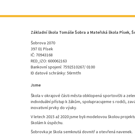
Základní škola Tomáše Šobra a Mateřská škola Písek, Š
Šobrova 2070
397 01 Písek
IČ: 70943168
RED_IZO: 600062163
Bankovní spojení: 7592510267/ 0100
ID datové schránky: 56rmtfn
Jsme
Škola v okrajové části města obklopená sportovišti a zele
individuální přístup k žákům, spolupracujeme s rodiči, za
inovativní prvky do výuky.
V letech 2015 až 2020 jsme byli modelovou školou proje
školám k úspěchu.
Šobrovka je škola semknutá dovnitř a otevřená navenek.