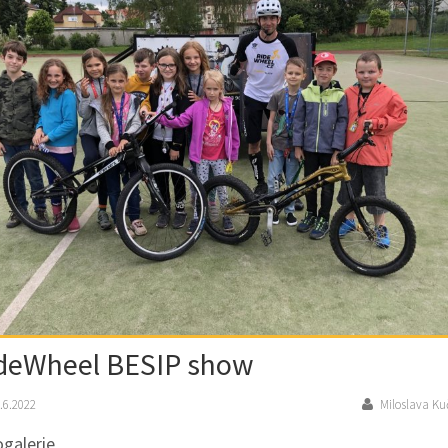
deWheel BESIP show
.6.2022
Miloslava Ku
galerie