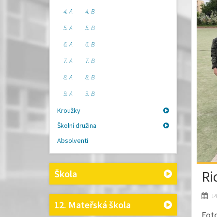
4. A
4. B
5. A
5. B
6. A
6. B
7. A
7. B
8. A
8. B
9. A
9. B
Kroužky
Školní družina
Absolventi
Ri
Škola
14
12. Mateřská škola
Foto