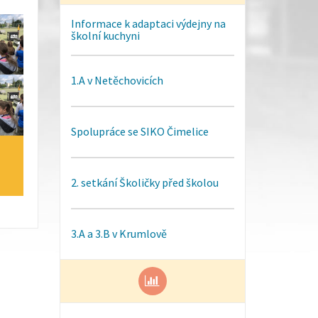
Informace k adaptaci výdejny na
školní kuchyni
1.A v Netěchovicích
Spolupráce se SIKO Čimelice
2. setkání Školičky před školou
3.A a 3.B v Krumlově