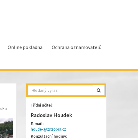
Online pokladna
Ochrana oznamovatelů
Hledat
Třídní učitel:
ýuka
Radoslav Houdek
E-mail:
houdek@zstsobra.cz
Konzultační hodiny: