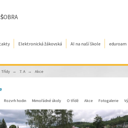
E
Š
OBRA
takty
Elektronická žákovská
AI na naší škole
eduroam
Třídy
7. A
Akce
e
Rozvrh hodin
Mimořádné úkoly
O třídě
Akce
Fotogalerie
V