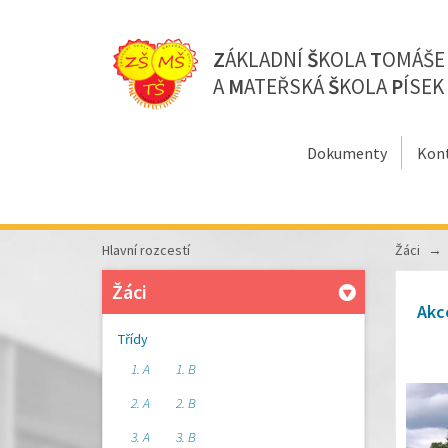
Z
ÁKLADNÍ
Š
KOLA
T
OMÁŠ
A
M
ATEŘSKÁ
Š
KOLA
P
ÍSEK
Dokumenty
Kon
Hlavní rozcestí
Žáci
Žáci
Akc
Třídy
1. A
1. B
2. A
2. B
3. A
3. B