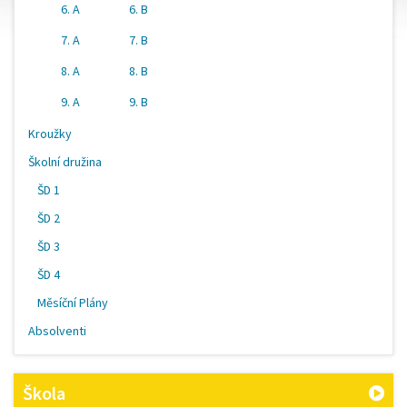
6. A
6. B
7. A
7. B
8. A
8. B
9. A
9. B
Kroužky
Školní družina
ŠD 1
ŠD 2
ŠD 3
ŠD 4
Měsíční Plány
Absolventi
Škola