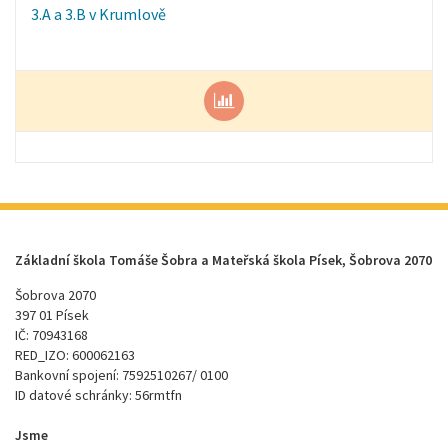
3.A a 3.B v Krumlově
Základní škola Tomáše Šobra a Mateřská škola Písek, Šobrova 2070
Šobrova 2070
397 01 Písek
IČ: 70943168
RED_IZO: 600062163
Bankovní spojení: 7592510267/ 0100
ID datové schránky: 56rmtfn
Jsme