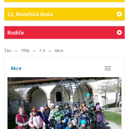
12. Mateřská škola
Rodiče
Žáci
Třídy
7. A
Akce
Akce
Otevřít/Zavř