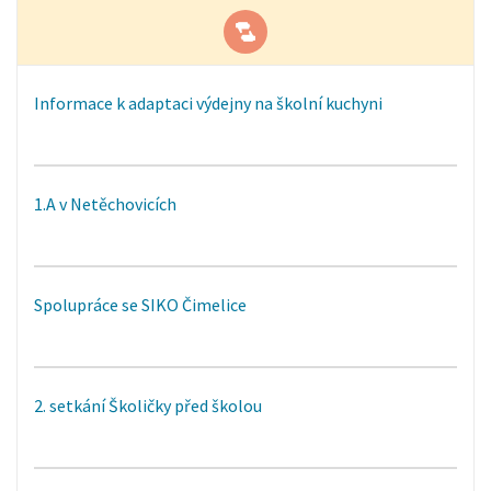
Informace k adaptaci výdejny na školní kuchyni
1.A v Netěchovicích
Spolupráce se SIKO Čimelice
2. setkání Školičky před školou