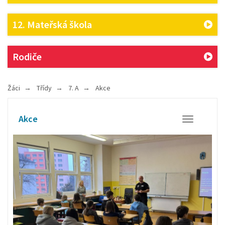
12. Mateřská škola
Rodiče
Žáci
Třídy
7. A
Akce
Akce
Otevřít/Zavř