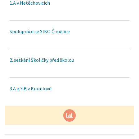
1.A v Netěchovicích
Spolupráce se SIKO Čimelice
2. setkání Školičky před školou
3.A a 3.B v Krumlově