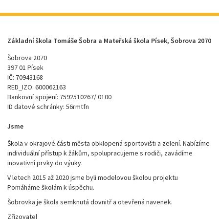
Základní škola Tomáše Šobra a Mateřská škola Písek, Šobrova 2070
Šobrova 2070
397 01 Písek
IČ: 70943168
RED_IZO: 600062163
Bankovní spojení: 7592510267/ 0100
ID datové schránky: 56rmtfn
Jsme
Škola v okrajové části města obklopená sportovišti a zelení. Nabízíme
individuální přístup k žákům, spolupracujeme s rodiči, zavádíme
inovativní prvky do výuky.
V letech 2015 až 2020 jsme byli modelovou školou projektu
Pomáháme školám k úspěchu.
Šobrovka je škola semknutá dovnitř a otevřená navenek.
Zřizovatel