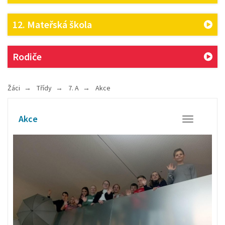
12. Mateřská škola
Rodiče
Žáci
Třídy
7. A
Akce
Akce
Otevřít/Zavř