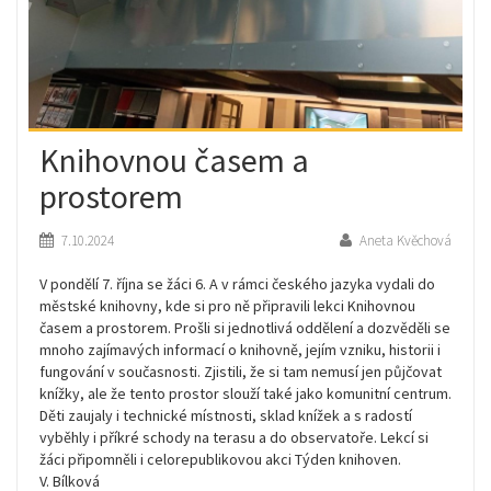
Knihovnou časem a
prostorem
7.10.2024
Aneta Kvěchová
V pondělí 7. října se žáci 6. A v rámci českého jazyka vydali do
městské knihovny, kde si pro ně připravili lekci Knihovnou
časem a prostorem. Prošli si jednotlivá oddělení a dozvěděli se
mnoho zajímavých informací o knihovně, jejím vzniku, historii i
fungování v současnosti. Zjistili, že si tam nemusí jen půjčovat
knížky, ale že tento prostor slouží také jako komunitní centrum.
Děti zaujaly i technické místnosti, sklad knížek a s radostí
vyběhly i příkré schody na terasu a do observatoře. Lekcí si
žáci připomněli i celorepublikovou akci Týden knihoven.
V. Bílková