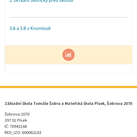
2. setkání Školičky před školou
3.A a 3.B v Krumlově
Základní škola Tomáše Šobra a Mateřská škola Písek, Šobrova 2070
Šobrova 2070
397 01 Písek
IČ: 70943168
RED_IZO: 600062163