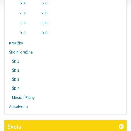
6. A
6. B
7. A
7. B
8. A
8. B
9. A
9. B
Kroužky
Školní družina
ŠD 1
ŠD 2
ŠD 3
ŠD 4
Měsíční Plány
Absolventi
Škola