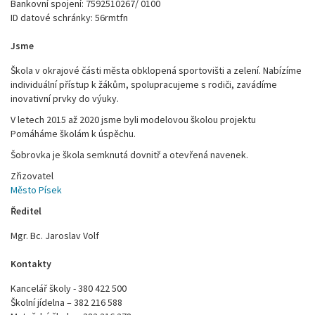
Bankovní spojení: 7592510267/ 0100
ID datové schránky: 56rmtfn
Jsme
Škola v okrajové části města obklopená sportovišti a zelení. Nabízíme
individuální přístup k žákům, spolupracujeme s rodiči, zavádíme
inovativní prvky do výuky.
V letech 2015 až 2020 jsme byli modelovou školou projektu
Pomáháme školám k úspěchu.
Šobrovka je škola semknutá dovnitř a otevřená navenek.
Zřizovatel
Město Písek
Ředitel
Mgr. Bc. Jaroslav Volf
Kontakty
Kancelář školy - 380 422 500
Školní jídelna – 382 216 588