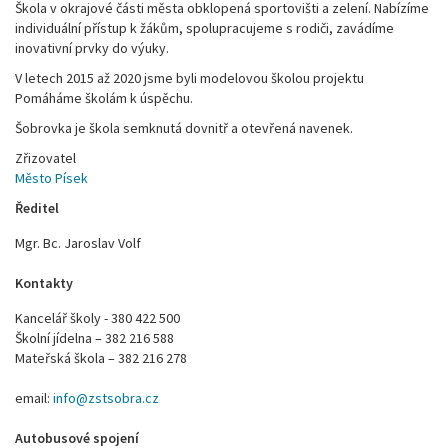
Škola v okrajové části města obklopená sportovišti a zelení. Nabízíme
individuální přístup k žákům, spolupracujeme s rodiči, zavádíme
inovativní prvky do výuky.
V letech 2015 až 2020 jsme byli modelovou školou projektu
Pomáháme školám k úspěchu.
Šobrovka je škola semknutá dovnitř a otevřená navenek.
Zřizovatel
Město Písek
Ředitel
Mgr. Bc. Jaroslav Volf
Kontakty
Kancelář školy - 380 422 500
Školní jídelna – 382 216 588
Mateřská škola – 382 216 278
email:
info@zstsobra.cz
Autobusové spojení