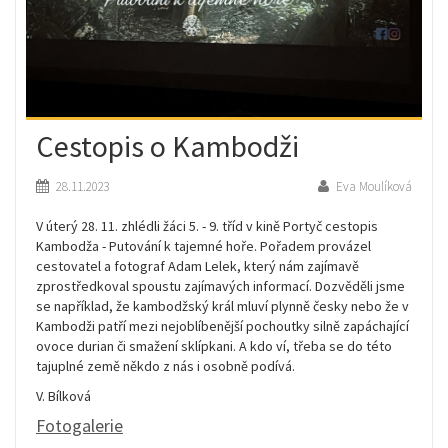
Cestopis o Kambodži
28.11.2023
Eva Moulíková
V úterý 28. 11. zhlédli žáci 5. - 9. tříd v kině Portyč cestopis
Kambodža - Putování k tajemné hoře. Pořadem provázel
cestovatel a fotograf Adam Lelek, který nám zajímavě
zprostředkoval spoustu zajímavých informací. Dozvěděli jsme
se například, že kambodžský král mluví plynně česky nebo že v
Kambodži patří mezi nejoblíbenější pochoutky silně zapáchající
ovoce durian či smažení sklípkani. A kdo ví, třeba se do této
tajuplné země někdo z nás i osobně podívá.
V. Bílková
Fotogalerie