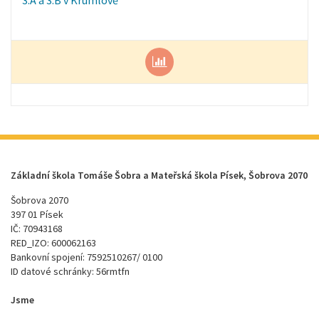
3.A a 3.B v Krumlově
Základní škola Tomáše Šobra a Mateřská škola Písek, Šobrova 2070
Šobrova 2070
397 01 Písek
IČ: 70943168
RED_IZO: 600062163
Bankovní spojení: 7592510267/ 0100
ID datové schránky: 56rmtfn
Jsme