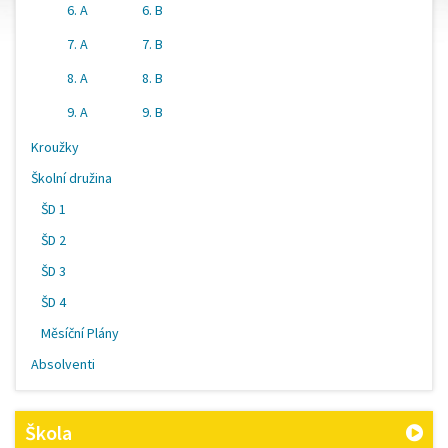
6. A
6. B
7. A
7. B
8. A
8. B
9. A
9. B
Kroužky
Školní družina
ŠD 1
ŠD 2
ŠD 3
ŠD 4
Měsíční Plány
Absolventi
Škola