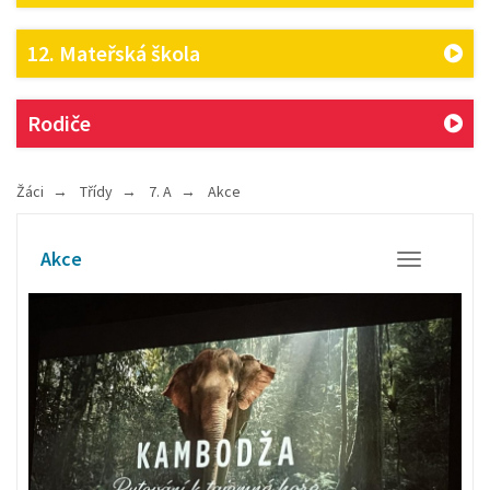
12. Mateřská škola
Rodiče
Žáci
Třídy
7. A
Akce
Akce
Otevřít/Zavř