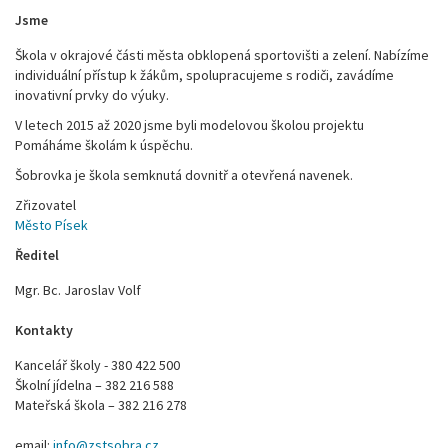
Jsme
Škola v okrajové části města obklopená sportovišti a zelení. Nabízíme
individuální přístup k žákům, spolupracujeme s rodiči, zavádíme
inovativní prvky do výuky.
V letech 2015 až 2020 jsme byli modelovou školou projektu
Pomáháme školám k úspěchu.
Šobrovka je škola semknutá dovnitř a otevřená navenek.
Zřizovatel
Město Písek
Ředitel
Mgr. Bc. Jaroslav Volf
Kontakty
Kancelář školy - 380 422 500
Školní jídelna – 382 216 588
Mateřská škola – 382 216 278
email:
info@zstsobra.cz