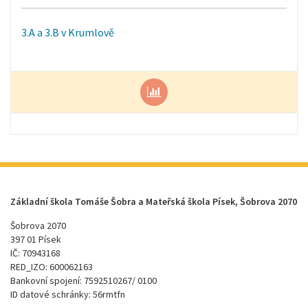
3.A a 3.B v Krumlově
Základní škola Tomáše Šobra a Mateřská škola Písek, Šobrova 2070
Šobrova 2070
397 01 Písek
IČ: 70943168
RED_IZO: 600062163
Bankovní spojení: 7592510267/ 0100
ID datové schránky: 56rmtfn