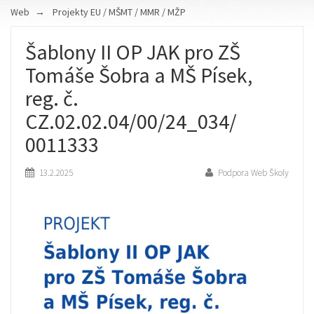
Web
Projekty EU / MŠMT / MMR / MŽP
Šablony II OP JAK pro ZŠ
Tomáše Šobra a MŠ Písek,
reg. č.
CZ.02.02.04/00/24_034/
0011333
13.2.2025
Podpora Web Školy