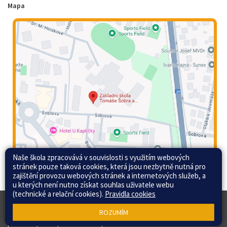
Mapa
Naše škola zpracovává v souvislosti s využitím webových
stránek pouze taková cookies, která jsou nezbytně nutná pro
zajištění provozu webových stránek a internetových služeb, a
u kterých není nutno získat souhlas uživatele webu
(technické a relační cookies).
Pravidla cookies
© 2015 - 2026 Základní škola Tomáše Šobra a
Web školy
ROZUMÍM
Mateřská škola Písek, Šobrova 2070 |
Mapa stránek
|
Přihlásit
|
Přístupnost stránek
|
Pravidla COOKIES