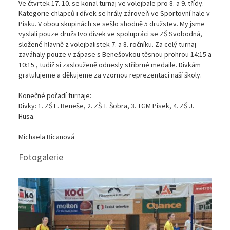
Ve čtvrtek 17. 10. se konal turnaj ve volejbale pro 8. a 9. třídy.
Kategorie chlapců i dívek se hrály zároveň ve Sportovní hale v
Písku. V obou skupinách se sešlo shodně 5 družstev. My jsme
vyslali pouze družstvo dívek ve spolupráci se ZŠ Svobodná,
složené hlavně z volejbalistek 7. a 8. ročníku. Za celý turnaj
zaváhaly pouze v zápase s Benešovkou těsnou prohrou 14:15 a
10:15 , tudíž si zaslouženě odnesly stříbrné medaile. Dívkám
gratulujeme a děkujeme za vzornou reprezentaci naší školy.
Konečné pořadí turnaje:
Dívky: 1. ZŠ E. Beneše, 2. ZŠ T. Šobra, 3. TGM Písek, 4. ZŠ J.
Husa.
Michaela Bicanová
Fotogalerie