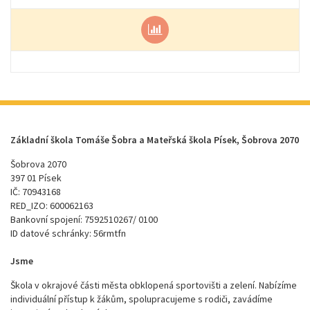
Základní škola Tomáše Šobra a Mateřská škola Písek, Šobrova 2070
Šobrova 2070
397 01 Písek
IČ: 70943168
RED_IZO: 600062163
Bankovní spojení: 7592510267/ 0100
ID datové schránky: 56rmtfn
Jsme
Škola v okrajové části města obklopená sportovišti a zelení. Nabízíme
individuální přístup k žákům, spolupracujeme s rodiči, zavádíme