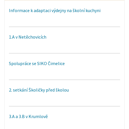
Informace k adaptaci výdejny na školní kuchyni
1.A v Netěchovicích
Spolupráce se SIKO Čimelice
2. setkání Školičky před školou
3.A a 3.B v Krumlově