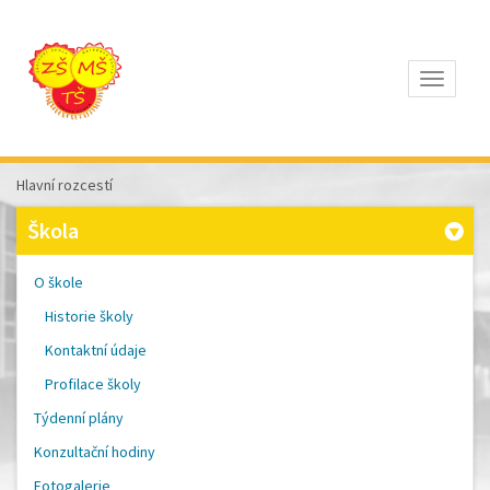
Otevřít
Z
ÁKLADNÍ
Š
KOLA
Hlavní rozcestí
T
OMÁŠE
Škola
Š
OBRA
A
O škole
M
ATEŘSKÁ
Historie školy
Š
KOLA
Kontaktní údaje
P
ÍSEK
Profilace školy
Týdenní plány
Konzultační hodiny
Fotogalerie