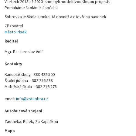
V letech 2015 až 2020 jsme byli modelovou školou projektu
Pomáháme školám k úspěchu.
Šobrovka je škola semknutá dovnitř a otevřená navenek.
Zřizovatel
Město Písek
Ředitel
Mgr. Bc. Jaroslav Volf
Kontakty
Kancelář školy - 380 422 500
Školní jídelna – 382 216 588
Mateřská škola – 382 216 278
email:
info@zstsobra.cz
Autobusové spojení
Zastávka: Písek, Za Kapličkou
Mapa