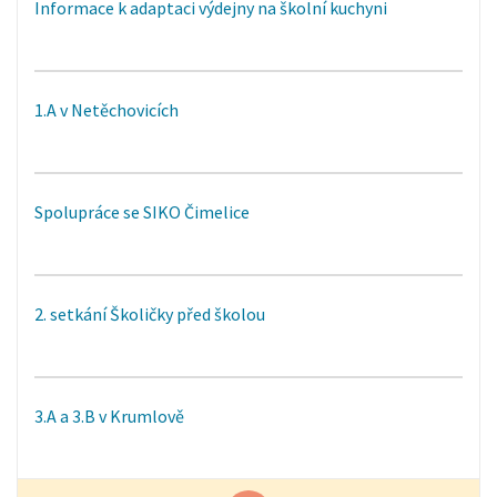
Informace k adaptaci výdejny na školní kuchyni
1.A v Netěchovicích
Spolupráce se SIKO Čimelice
2. setkání Školičky před školou
3.A a 3.B v Krumlově