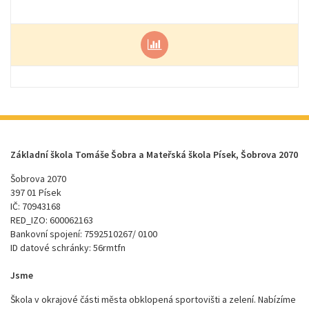
Základní škola Tomáše Šobra a Mateřská škola Písek, Šobrova 2070
Šobrova 2070
397 01 Písek
IČ: 70943168
RED_IZO: 600062163
Bankovní spojení: 7592510267/ 0100
ID datové schránky: 56rmtfn
Jsme
Škola v okrajové části města obklopená sportovišti a zelení. Nabízíme