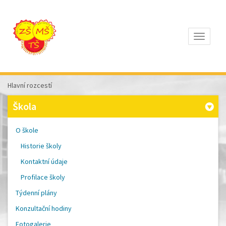
Otevřít
Z
ÁKLADNÍ
Š
KOLA
Hlavní rozcestí
T
OMÁŠE
Škola
Š
OBRA
A
O škole
M
ATEŘSKÁ
Historie školy
Š
KOLA
Kontaktní údaje
P
ÍSEK
Profilace školy
Týdenní plány
Konzultační hodiny
Fotogalerie