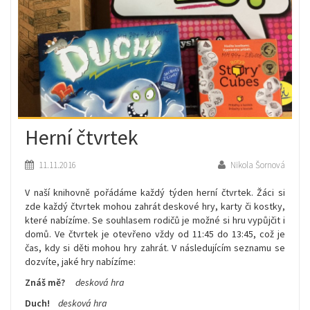
Herní čtvrtek
11.11.2016
Nikola Šornová
V naší knihovně pořádáme každý týden herní čtvrtek. Žáci si
zde každý čtvrtek mohou zahrát deskové hry, karty či kostky,
které nabízíme. Se souhlasem rodičů je možné si hru vypůjčit i
domů. Ve čtvrtek je otevřeno vždy od 11:45 do 13:45, což je
čas, kdy si děti mohou hry zahrát. V následujícím seznamu se
dozvíte, jaké hry nabízíme:
Znáš mě?
desková hra
Duch!
desková hra