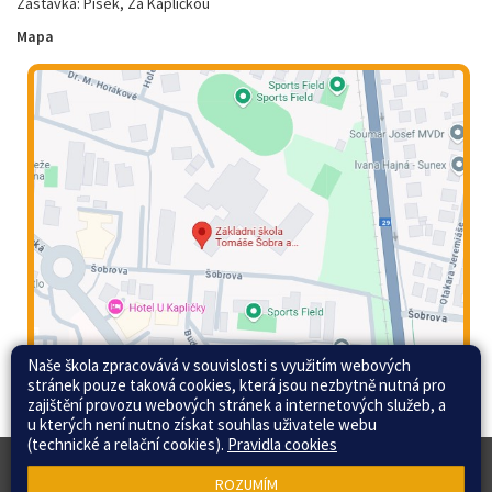
Zastávka: Písek, Za Kapličkou
Mapa
Naše škola zpracovává v souvislosti s využitím webových
stránek pouze taková cookies, která jsou nezbytně nutná pro
zajištění provozu webových stránek a internetových služeb, a
u kterých není nutno získat souhlas uživatele webu
(technické a relační cookies).
Pravidla cookies
© 2015 - 2026 Základní škola Tomáše Šobra a
Web školy
ROZUMÍM
Mateřská škola Písek, Šobrova 2070 |
Mapa stránek