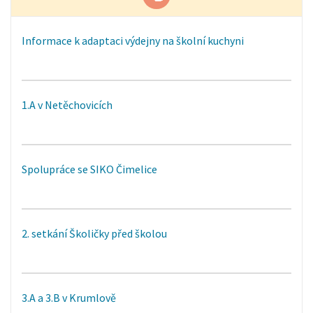
Informace k adaptaci výdejny na školní kuchyni
1.A v Netěchovicích
Spolupráce se SIKO Čimelice
2. setkání Školičky před školou
3.A a 3.B v Krumlově