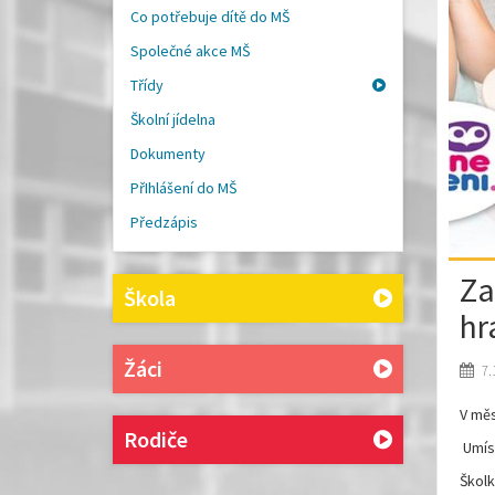
Co potřebuje dítě do MŠ
Společné akce MŠ
Třídy
Školní jídelna
Dokumenty
PřIhlášení do MŠ
Předzápis
Za
Škola
hr
Žáci
7.
V měs
Rodiče
Umíst
Školk