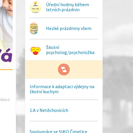
Úřední hodiny během
letních prázdnin
Hezké prázdniny všem
Školní
psycholog/psycholožka
Informace k adaptaci výdejny na
školní kuchyni
ušková
1.A v Netěchovicích
Spolupráce se SIKO Čimelice