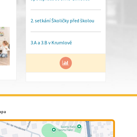
2. setkání Školičky před školou
3.A a 3.B v Krumlově
apa