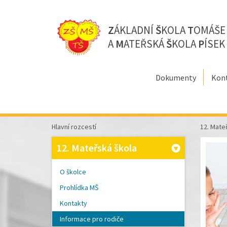
Z
ÁKLADNÍ
Š
KOLA
T
OMÁŠ
A
M
ATEŘSKÁ
Š
KOLA
P
ÍSEK
Dokumenty
Kon
Hlavní rozcestí
12. Mate
12. Mateřská škola
O školce
Prohlídka MŠ
Kontakty
Informace pro rodiče