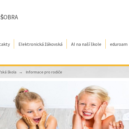
E
Š
OBRA
takty
Elektronická žákovská
AI na naší škole
eduroam
řská škola
Informace pro rodiče