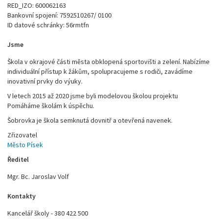
RED_IZO: 600062163
Bankovní spojení: 7592510267/ 0100
ID datové schránky: 56rmtfn
Jsme
Škola v okrajové části města obklopená sportovišti a zelení. Nabízíme
individuální přístup k žákům, spolupracujeme s rodiči, zavádíme
inovativní prvky do výuky.
V letech 2015 až 2020 jsme byli modelovou školou projektu
Pomáháme školám k úspěchu.
Šobrovka je škola semknutá dovnitř a otevřená navenek.
Zřizovatel
Město Písek
Ředitel
Mgr. Bc. Jaroslav Volf
Kontakty
Kancelář školy - 380 422 500