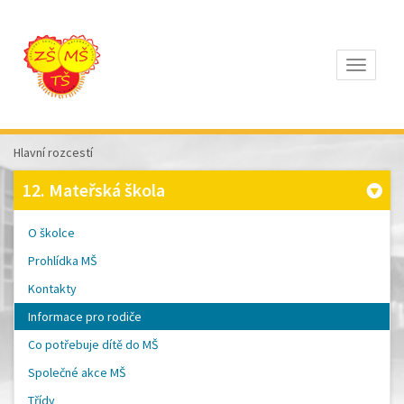
Otevřít
Z
ÁKLADNÍ
Š
KOLA
Hlavní rozcestí
T
OMÁŠE
12. Mateřská škola
Š
OBRA
A
O školce
M
ATEŘSKÁ
Prohlídka MŠ
Š
KOLA
Kontakty
P
ÍSEK
Informace pro rodiče
Co potřebuje dítě do MŠ
Společné akce MŠ
Třídy