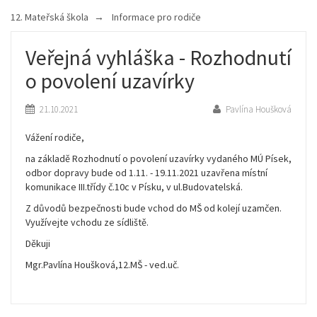
12. Mateřská škola
Informace pro rodiče
Veřejná vyhláška - Rozhodnutí
o povolení uzavírky
21.10.2021
Pavlína Houšková
Vážení rodiče,
na základě Rozhodnutí o povolení uzavírky vydaného MÚ Písek,
odbor dopravy bude od 1.11. - 19.11.2021 uzavřena místní
komunikace III.třídy č.10c v Písku, v ul.Budovatelská.
Z důvodů bezpečnosti bude vchod do MŠ od kolejí uzamčen.
Využívejte vchodu ze sídliště.
Děkuji
Mgr.Pavlína Houšková,12.MŠ - ved.uč.