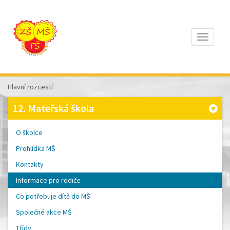
Otevřít
Z
ÁKLADNÍ
Š
KOLA
Hlavní rozcestí
T
OMÁŠE
12. Mateřská škola
Š
OBRA
A
O školce
M
ATEŘSKÁ
Prohlídka MŠ
Š
KOLA
Kontakty
P
ÍSEK
Informace pro rodiče
Co potřebuje dítě do MŠ
Společné akce MŠ
Třídy