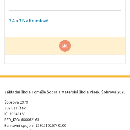
3.A a 3.B v Krumlově
Základní škola Tomáše Šobra a Mateřská škola Písek, Šobrova 2070
Šobrova 2070
397 01 Písek
IČ: 70943168
RED_IZO: 600062163
Bankovní spojení: 7592510267/ 0100