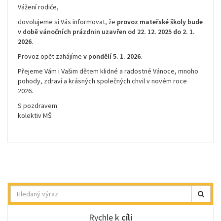
Vážení rodiče,
dovolujeme si Vás informovat, že
provoz mateřské školy bude
v době vánočních prázdnin uzavřen od 22. 12. 2025 do 2. 1.
2026
.
Provoz opět zahájíme
v pondělí 5. 1. 2026
.
Přejeme Vám i Vašim dětem klidné a radostné Vánoce, mnoho
pohody, zdraví a krásných společných chvil v novém roce
2026.
S pozdravem
kolektiv MŠ
Hledat
Rychle k
cíli