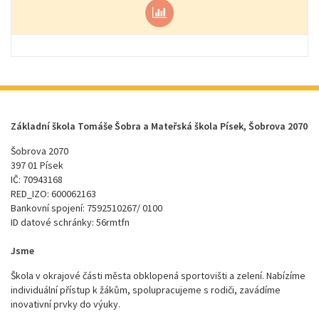
Základní škola Tomáše Šobra a Mateřská škola Písek, Šobrova 2070
Šobrova 2070
397 01 Písek
IČ: 70943168
RED_IZO: 600062163
Bankovní spojení: 7592510267/ 0100
ID datové schránky: 56rmtfn
Jsme
Škola v okrajové části města obklopená sportovišti a zelení. Nabízíme
individuální přístup k žákům, spolupracujeme s rodiči, zavádíme
inovativní prvky do výuky.