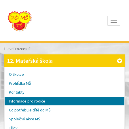
Otevřít
Z
ÁKLADNÍ
Š
KOLA
Hlavní rozcestí
T
OMÁŠE
12. Mateřská škola
Š
OBRA
A
O školce
M
ATEŘSKÁ
Prohlídka MŠ
Š
KOLA
Kontakty
P
ÍSEK
Informace pro rodiče
Co potřebuje dítě do MŠ
Společné akce MŠ
Třídy