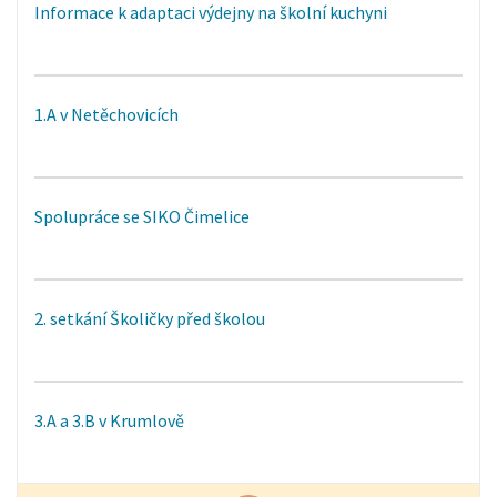
Informace k adaptaci výdejny na školní kuchyni
1.A v Netěchovicích
Spolupráce se SIKO Čimelice
2. setkání Školičky před školou
3.A a 3.B v Krumlově