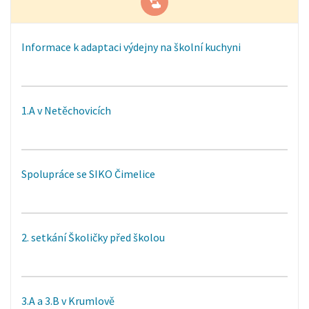
Informace k adaptaci výdejny na školní kuchyni
1.A v Netěchovicích
Spolupráce se SIKO Čimelice
2. setkání Školičky před školou
3.A a 3.B v Krumlově