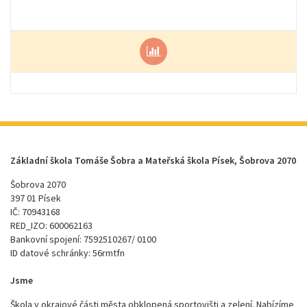
Základní škola Tomáše Šobra a Mateřská škola Písek, Šobrova 2070
Šobrova 2070
397 01 Písek
IČ: 70943168
RED_IZO: 600062163
Bankovní spojení: 7592510267/ 0100
ID datové schránky: 56rmtfn
Jsme
Škola v okrajové části města obklopená sportovišti a zelení. Nabízíme