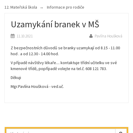
12. Mateřská škola
Informace pro rodiče
Uzamykání branek v MŠ
11.10.2021
Pavlína Houšková
Z bezpečnostních důvodů se branky uzamykají od 8.15 - 11.00
hod . a od 12.30 - 14.00 hod.
V případě návštěvy lékaře.... kontaktuje třídní učitelku ve své
kmenové třídě, popřípadě volejte na tel.č. 608 121 783.
Děkuji
Mgr.Pavlína Houšková - ved.uč.
Hledat