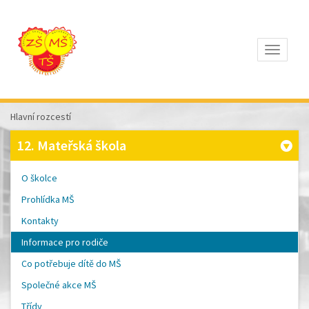
Otevřít
Z
ÁKLADNÍ
Š
KOLA
Hlavní rozcestí
T
OMÁŠE
12. Mateřská škola
Š
OBRA
A
O školce
M
ATEŘSKÁ
Prohlídka MŠ
Š
KOLA
Kontakty
P
ÍSEK
Informace pro rodiče
Co potřebuje dítě do MŠ
Společné akce MŠ
Třídy