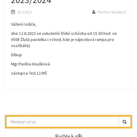
16.5.2023
Pavlína Houšková
Vážení rodiče,
dne 12.6.2023 se uskuteční třídní schůzka od 15.30 hod. ve
třídě Žlutá pastelka ( vchod, kde je nájezdová rampa pro
vozíčkáře).
Děkuji
Mgr.Pavlína Houšková
zástupce řed.12.MŠ
Hledat
Rychle k
cíli