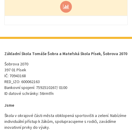
Základní škola Tomáše Šobra a Mateřská škola Písek, Šobrova 2070
Šobrova 2070
397 01 Písek
IČ: 70943168
RED_IZO: 600062163
Bankovní spojení: 7592510267/ 0100
ID datové schránky: 56rmtfn
Jsme
Škola v okrajové části města obklopená sportovišti a zelení. Nabízíme
individuální přístup k žákům, spolupracujeme s rodiči, zavádíme
inovativní prvky do výuky.