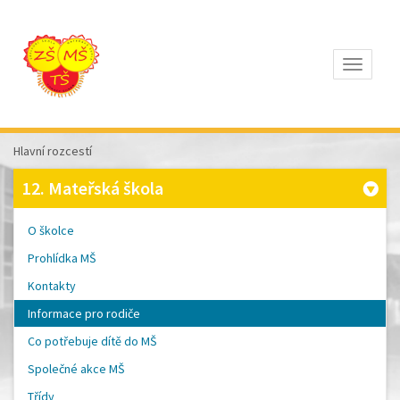
Otevřít
Z
ÁKLADNÍ
Š
KOLA
Hlavní rozcestí
T
OMÁŠE
12. Mateřská škola
Š
OBRA
A
O školce
M
ATEŘSKÁ
Prohlídka MŠ
Š
KOLA
Kontakty
P
ÍSEK
Informace pro rodiče
Co potřebuje dítě do MŠ
Společné akce MŠ
Třídy