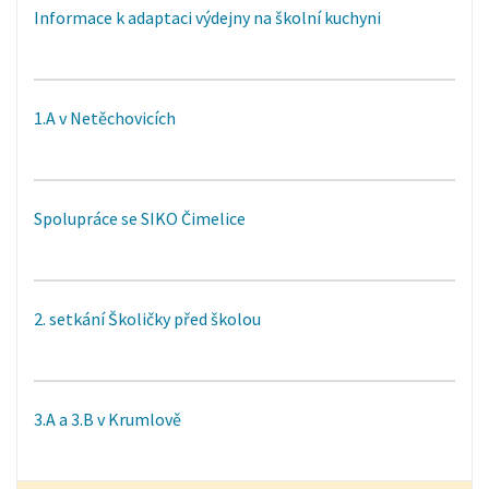
Informace k adaptaci výdejny na školní kuchyni
1.A v Netěchovicích
Spolupráce se SIKO Čimelice
2. setkání Školičky před školou
3.A a 3.B v Krumlově