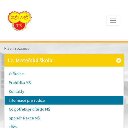
Otevřít
Z
ÁKLADNÍ
Š
KOLA
Hlavní rozcestí
T
OMÁŠE
12. Mateřská škola
Š
OBRA
A
O školce
M
ATEŘSKÁ
Prohlídka MŠ
Š
KOLA
Kontakty
P
ÍSEK
Informace pro rodiče
Co potřebuje dítě do MŠ
Společné akce MŠ
Třídy