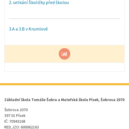
2. setkání Školičky před školou
3.A a 3.B v Krumlově
Základní škola Tomáše Šobra a Mateřská škola Písek, Šobrova 2070
Šobrova 2070
397 01 Písek
IČ: 70943168
RED_IZO: 600062163