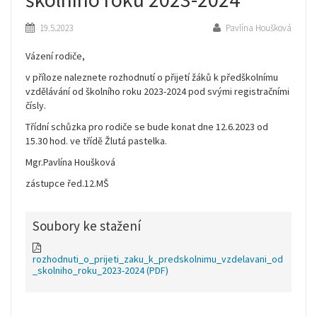
19.5.2023
Pavlína Houšková
Vázení rodiče,
v příloze naleznete rozhodnutí o přijetí žáků k předškolnímu
vzdělávání od školního roku 2023-2024 pod svými registračními
čísly.
Třídní schůzka pro rodiče se bude konat dne 12.6.2023 od
15.30 hod. ve třídě Žlutá pastelka.
Mgr.Pavlína Houšková
zástupce řed.12.MŠ
Soubory ke stažení
rozhodnuti_o_prijeti_zaku_k_predskolnimu_vzdelavani_od
_skolniho_roku_2023-2024
(PDF)