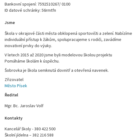
Bankovní spojení: 7592510267/ 0100
ID datové schránky: 56rmtfn
Jsme
Škola v okrajové části města obklopená sportovišti a zelení. Nabízíme
individuální přístup k žákům, spolupracujeme s rodiči, zavádíme
inovativní prvky do výuky.
V letech 2015 až 2020 jsme byli modelovou školou projektu
Pomáháme školám k úspěchu.
Šobrovka je škola semknutá dovnitř a otevřená navenek.
Zřizovatel
Město Písek
Ředitel
Mgr. Bc. Jaroslav Volf
Kontakty
Kancelář školy - 380 422 500
Školní jídelna – 382 216 588