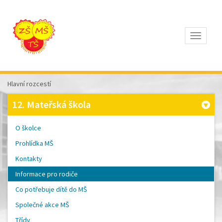
Otevřít
Z
ÁKLADNÍ
Š
KOLA
Hlavní rozcestí
T
OMÁŠE
12. Mateřská škola
Š
OBRA
A
O školce
M
ATEŘSKÁ
Prohlídka MŠ
Š
KOLA
Kontakty
P
ÍSEK
Informace pro rodiče
Co potřebuje dítě do MŠ
Společné akce MŠ
Třídy