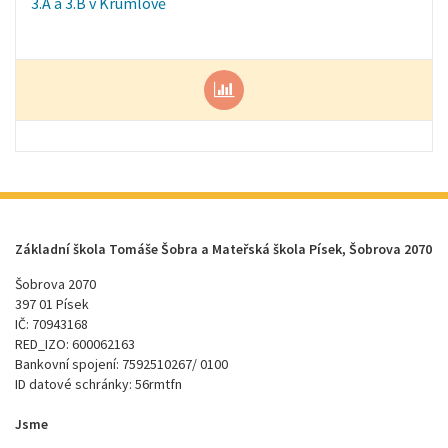
3.A a 3.B v Krumlově
Základní škola Tomáše Šobra a Mateřská škola Písek, Šobrova 2070
Šobrova 2070
397 01 Písek
IČ: 70943168
RED_IZO: 600062163
Bankovní spojení: 7592510267/ 0100
ID datové schránky: 56rmtfn
Jsme