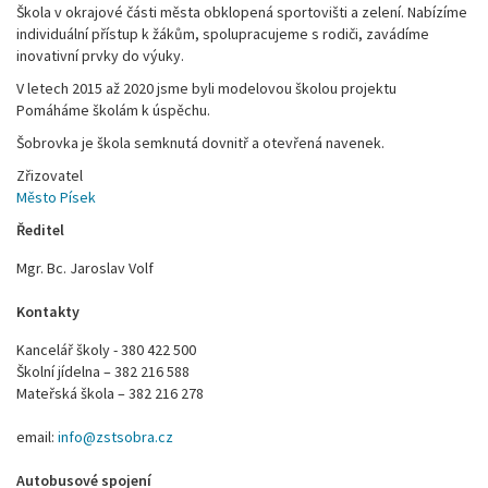
Škola v okrajové části města obklopená sportovišti a zelení. Nabízíme
individuální přístup k žákům, spolupracujeme s rodiči, zavádíme
inovativní prvky do výuky.
V letech 2015 až 2020 jsme byli modelovou školou projektu
Pomáháme školám k úspěchu.
Šobrovka je škola semknutá dovnitř a otevřená navenek.
Zřizovatel
Město Písek
Ředitel
Mgr. Bc. Jaroslav Volf
Kontakty
Kancelář školy - 380 422 500
Školní jídelna – 382 216 588
Mateřská škola – 382 216 278
email:
info@zstsobra.cz
Autobusové spojení