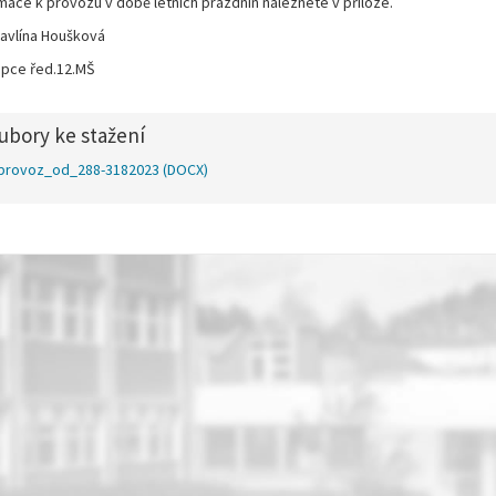
mace k provozu v době letních prázdnin naleznete v příloze.
avlína Houšková
pce řed.12.MŠ
ubory ke stažení
provoz_od_288-3182023
(DOCX)