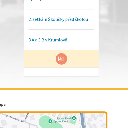
2. setkání Školičky před školou
3.A a 3.B v Krumlově
apa