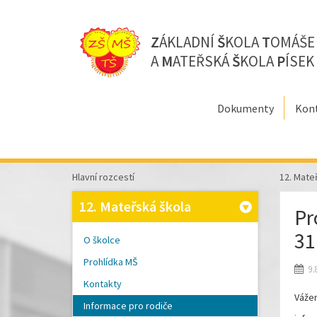
Z
ÁKLADNÍ
Š
KOLA
T
OMÁŠ
A
M
ATEŘSKÁ
Š
KOLA
P
ÍSEK
Dokumenty
Kon
Hlavní rozcestí
12. Mate
12. Mateřská škola
Pr
31
O školce
Prohlídka MŠ
9.
Kontakty
Vážen
Informace pro rodiče