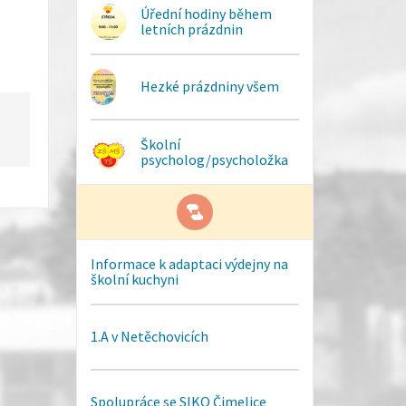
Úřední hodiny během
letních prázdnin
Hezké prázdniny všem
Školní
psycholog/psycholožka
Informace k adaptaci výdejny na
školní kuchyni
1.A v Netěchovicích
Spolupráce se SIKO Čimelice