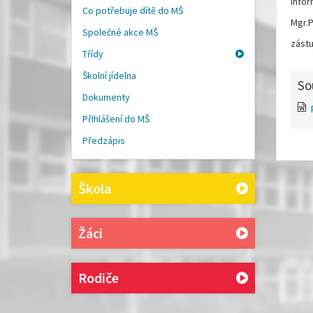
infor
Co potřebuje dítě do MŠ
Mgr.P
Společné akce MŠ
zástu
Třídy
Školní jídelna
So
Dokumenty
PřIhlášení do MŠ
Předzápis
Škola
Žáci
Rodiče