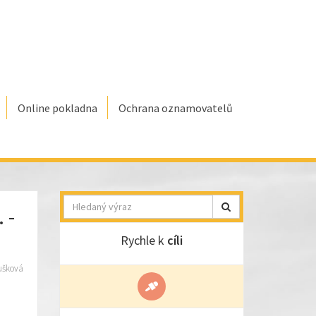
Online pokladna
Ochrana oznamovatelů
Hledat
 -
Rychle k
cíli
ušková