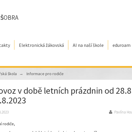
E
Š
OBRA
takty
Elektronická žákovská
AI na naší škole
eduroam
řská škola
Informace pro rodiče
ovoz v době letních prázdnin od 28.8.
.8.2023
8.2023
Pavlína Ho
í rodiče,