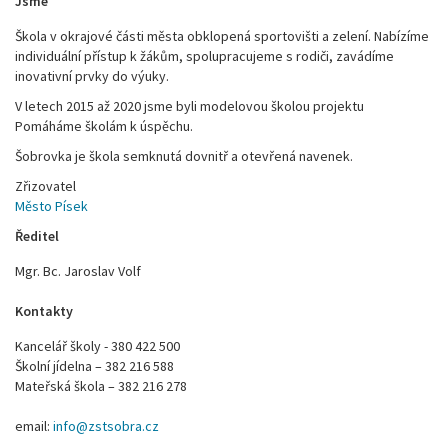
Jsme
Škola v okrajové části města obklopená sportovišti a zelení. Nabízíme
individuální přístup k žákům, spolupracujeme s rodiči, zavádíme
inovativní prvky do výuky.
V letech 2015 až 2020 jsme byli modelovou školou projektu
Pomáháme školám k úspěchu.
Šobrovka je škola semknutá dovnitř a otevřená navenek.
Zřizovatel
Město Písek
Ředitel
Mgr. Bc. Jaroslav Volf
Kontakty
Kancelář školy - 380 422 500
Školní jídelna – 382 216 588
Mateřská škola – 382 216 278
email:
info@zstsobra.cz