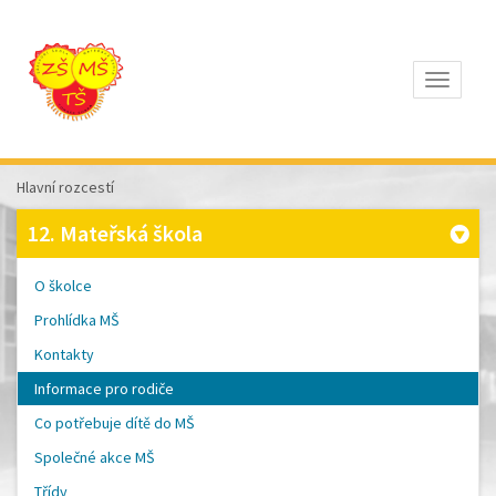
Otevřít
Z
ÁKLADNÍ
Š
KOLA
Hlavní rozcestí
T
OMÁŠE
12. Mateřská škola
Š
OBRA
A
O školce
M
ATEŘSKÁ
Prohlídka MŠ
Š
KOLA
Kontakty
P
ÍSEK
Informace pro rodiče
Co potřebuje dítě do MŠ
Společné akce MŠ
Třídy