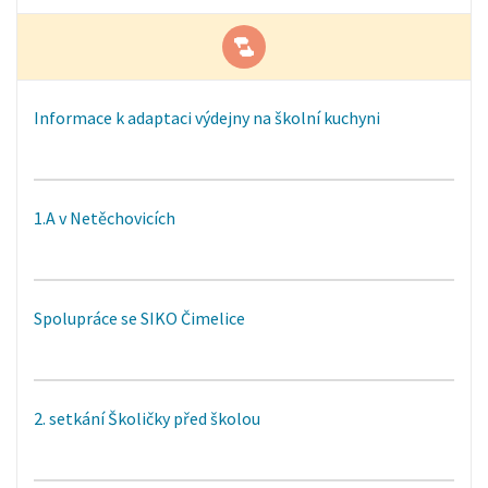
Informace k adaptaci výdejny na školní kuchyni
1.A v Netěchovicích
Spolupráce se SIKO Čimelice
2. setkání Školičky před školou