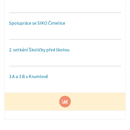
Spolupráce se SIKO Čimelice
2. setkání Školičky před školou
3.A a 3.B v Krumlově