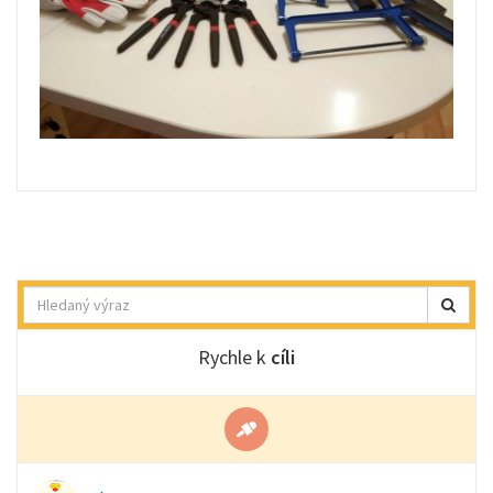
Hledat
Rychle k
cíli