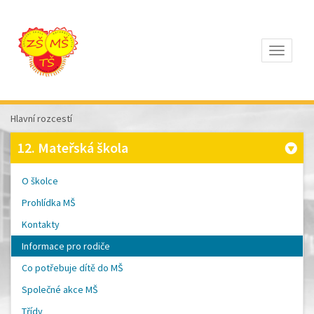
Otevřít
Z
ÁKLADNÍ
Š
KOLA
Hlavní rozcestí
T
OMÁŠE
12. Mateřská škola
Š
OBRA
A
O školce
M
ATEŘSKÁ
Prohlídka MŠ
Š
KOLA
Kontakty
P
ÍSEK
Informace pro rodiče
Co potřebuje dítě do MŠ
Společné akce MŠ
Třídy