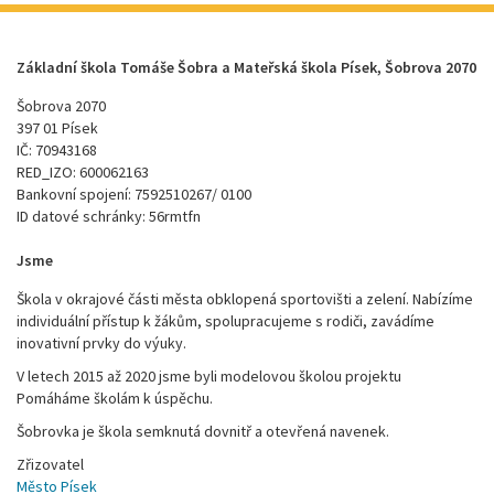
Základní škola Tomáše Šobra a Mateřská škola Písek, Šobrova 2070
Šobrova 2070
397 01 Písek
IČ: 70943168
RED_IZO: 600062163
Bankovní spojení: 7592510267/ 0100
ID datové schránky: 56rmtfn
Jsme
Škola v okrajové části města obklopená sportovišti a zelení. Nabízíme
individuální přístup k žákům, spolupracujeme s rodiči, zavádíme
inovativní prvky do výuky.
V letech 2015 až 2020 jsme byli modelovou školou projektu
Pomáháme školám k úspěchu.
Šobrovka je škola semknutá dovnitř a otevřená navenek.
Zřizovatel
Město Písek