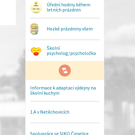
Úřední hodiny během
letních prázdnin
Hezké prázdniny všem
Školní
psycholog/psycholožka
Informace k adaptaci výdejny na
školní kuchyni
1.A v Netěchovicích
Spolupráce se SIKO Čimelice