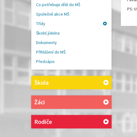
Co potřebuje dítě do MŠ
PS: U
Společné akce MŠ
Třídy
Školní jídelna
Dokumenty
PřIhlášení do MŠ
Předzápis
Škola
Žáci
Rodiče