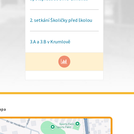
2. setkání Školičky před školou
3.A a 3.B v Krumlově
apa