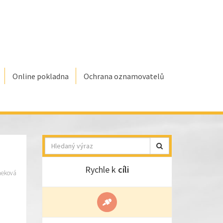
Online pokladna
Ochrana oznamovatelů
Hledat
Rychle k
cíli
meková