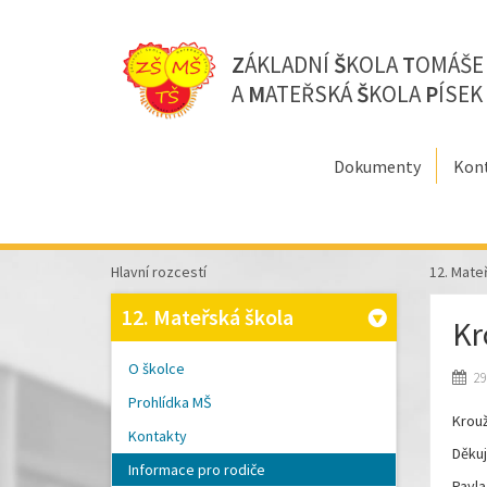
Z
ÁKLADNÍ
Š
KOLA
T
OMÁŠ
A
M
ATEŘSKÁ
Š
KOLA
P
ÍSEK
Dokumenty
Kon
Hlavní rozcestí
12. Mate
12. Mateřská škola
Kr
O školce
29
Prohlídka MŠ
Krouž
Kontakty
Děkuj
Informace pro rodiče
Pavla