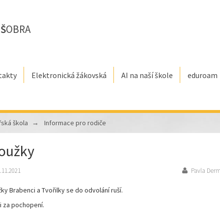
E
Š
OBRA
takty
Elektronická žákovská
AI na naší škole
eduroam
řská škola
Informace pro rodiče
oužky
.11.2021
Pavla Der
ky Brabenci a Tvořilky se do odvolání ruší.
i za pochopení.