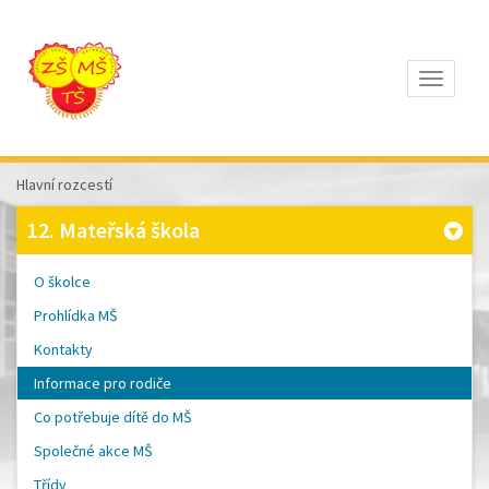
Otevřít
Z
ÁKLADNÍ
Š
KOLA
Hlavní rozcestí
T
OMÁŠE
12. Mateřská škola
Š
OBRA
A
O školce
M
ATEŘSKÁ
Prohlídka MŠ
Š
KOLA
Kontakty
P
ÍSEK
Informace pro rodiče
Co potřebuje dítě do MŠ
Společné akce MŠ
Třídy