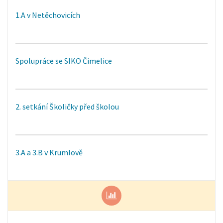
1.A v Netěchovicích
Spolupráce se SIKO Čimelice
2. setkání Školičky před školou
3.A a 3.B v Krumlově