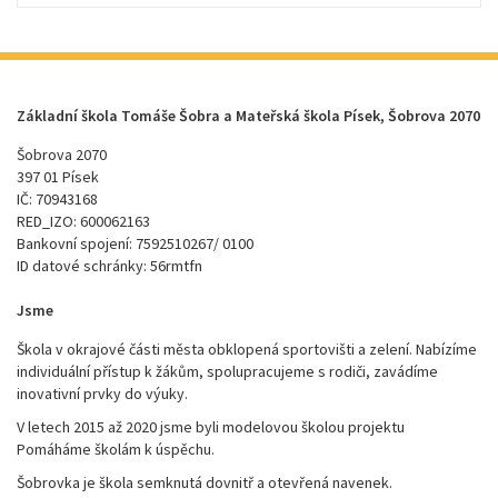
Základní škola Tomáše Šobra a Mateřská škola Písek, Šobrova 2070
Šobrova 2070
397 01 Písek
IČ: 70943168
RED_IZO: 600062163
Bankovní spojení: 7592510267/ 0100
ID datové schránky: 56rmtfn
Jsme
Škola v okrajové části města obklopená sportovišti a zelení. Nabízíme
individuální přístup k žákům, spolupracujeme s rodiči, zavádíme
inovativní prvky do výuky.
V letech 2015 až 2020 jsme byli modelovou školou projektu
Pomáháme školám k úspěchu.
Šobrovka je škola semknutá dovnitř a otevřená navenek.