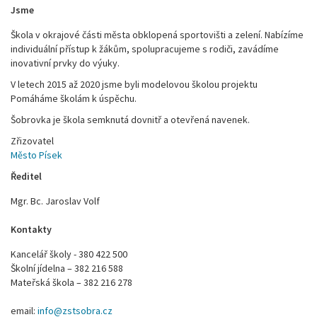
Jsme
Škola v okrajové části města obklopená sportovišti a zelení. Nabízíme
individuální přístup k žákům, spolupracujeme s rodiči, zavádíme
inovativní prvky do výuky.
V letech 2015 až 2020 jsme byli modelovou školou projektu
Pomáháme školám k úspěchu.
Šobrovka je škola semknutá dovnitř a otevřená navenek.
Zřizovatel
Město Písek
Ředitel
Mgr. Bc. Jaroslav Volf
Kontakty
Kancelář školy - 380 422 500
Školní jídelna – 382 216 588
Mateřská škola – 382 216 278
email:
info@zstsobra.cz