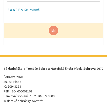
3.A a 3.B v Krumlově
Základní škola Tomáše Šobra a Mateřská škola Písek, Šobrova 2070
Šobrova 2070
397 01 Písek
IČ: 70943168
RED_IZO: 600062163
Bankovní spojení: 7592510267/ 0100
ID datové schránky: 56rmtfn