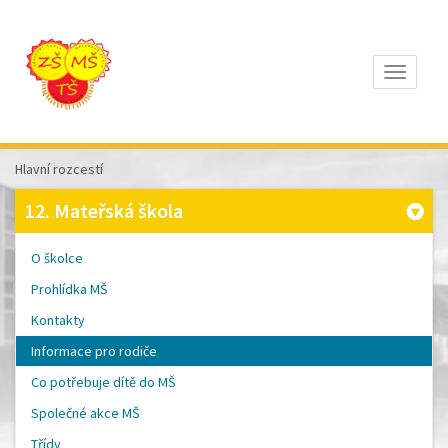
Otevřít
Z
ÁKLADNÍ
Š
KOLA
Hlavní rozcestí
T
OMÁŠE
12. Mateřská škola
Š
OBRA
A
O školce
M
ATEŘSKÁ
Prohlídka MŠ
Š
KOLA
Kontakty
P
ÍSEK
Informace pro rodiče
Co potřebuje dítě do MŠ
Společné akce MŠ
Třídy