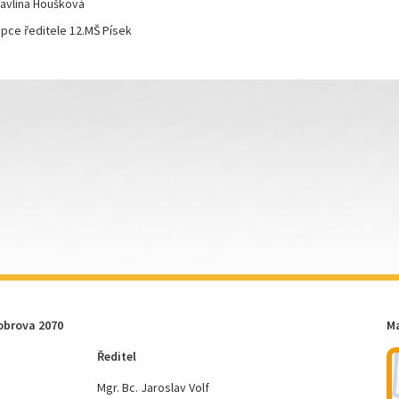
avlína Houšková
pce ředitele 12.MŠ Písek
obrova 2070
M
Ředitel
Mgr. Bc. Jaroslav Volf