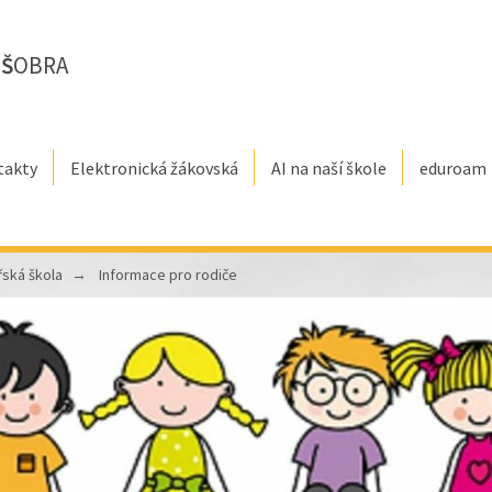
E
Š
OBRA
takty
Elektronická žákovská
AI na naší škole
eduroam
řská škola
Informace pro rodiče