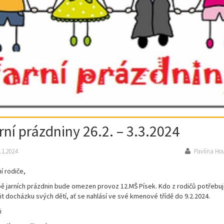
rní prázdniny 26.2. – 3.3.2024
.1.2024
Pavlína Ho
í rodiče,
ě jarních prázdnin bude omezen provoz 12.MŠ Písek. Kdo z rodičů potřebu
tit docházku svých dětí, ať se nahlásí ve své kmenové třídě do 9.2.2024.
i