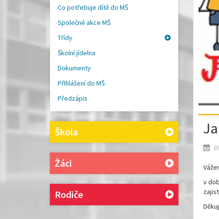
Co potřebuje dítě do MŠ
Společné akce MŠ
Třídy
Školní jídelna
Dokumenty
PřIhlášení do MŠ
Předzápis
Ja
Škola
30
Žáci
Vážen
v dob
zajis
Rodiče
Děkuj