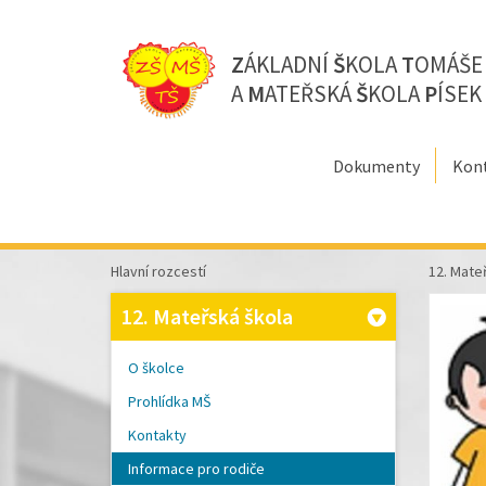
Z
ÁKLADNÍ
Š
KOLA
T
OMÁŠ
A
M
ATEŘSKÁ
Š
KOLA
P
ÍSEK
Dokumenty
Kon
Hlavní rozcestí
12. Mate
12. Mateřská škola
O školce
Prohlídka MŠ
Kontakty
Informace pro rodiče