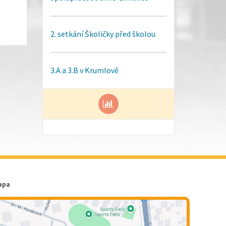
2. setkání Školičky před školou
3.A a 3.B v Krumlově
apa