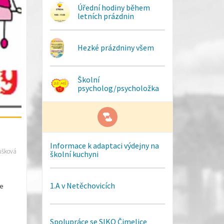
Úřední hodiny během
letních prázdnin
Hezké prázdniny všem
Školní
psycholog/psycholožka
Informace k adaptaci výdejny na
ušková
školní kuchyni
1.A v Netěchovicích
je
Spolupráce se SIKO Čimelice