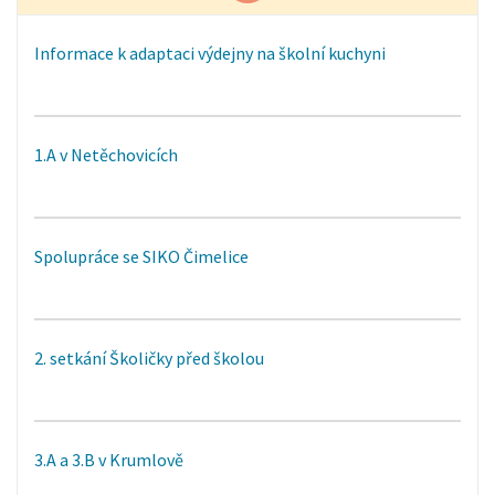
Informace k adaptaci výdejny na školní kuchyni
1.A v Netěchovicích
Spolupráce se SIKO Čimelice
2. setkání Školičky před školou
3.A a 3.B v Krumlově