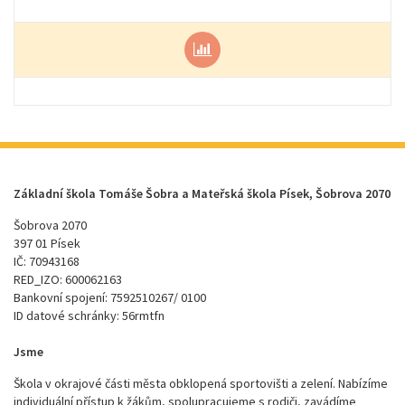
Základní škola Tomáše Šobra a Mateřská škola Písek, Šobrova 2070
Šobrova 2070
397 01 Písek
IČ: 70943168
RED_IZO: 600062163
Bankovní spojení: 7592510267/ 0100
ID datové schránky: 56rmtfn
Jsme
Škola v okrajové části města obklopená sportovišti a zelení. Nabízíme
individuální přístup k žákům, spolupracujeme s rodiči, zavádíme