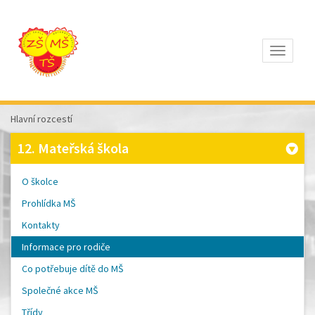
Otevřít
Z
ÁKLADNÍ
Š
KOLA
Hlavní rozcestí
T
OMÁŠE
12. Mateřská škola
Š
OBRA
A
O školce
M
ATEŘSKÁ
Prohlídka MŠ
Š
KOLA
Kontakty
P
ÍSEK
Informace pro rodiče
Co potřebuje dítě do MŠ
Společné akce MŠ
Třídy