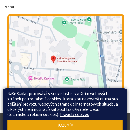
Mapa
Naše škola zpracovává v souvislosti s využitím webových
stránek pouze taková cookies, která jsou nezbytně nutná pro
zajištění provozu webových stránek a internetových služeb, a
u kterých není nutno získat souhlas uživatele webu
(technické a relační cookies).
Pravidla cookies
© 2015 - 2026 Základní škola Tomáše Šobra a
Web školy
ROZUMÍM
Mateřská škola Písek, Šobrova 2070 |
Mapa stránek